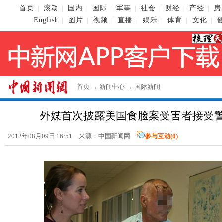
首页
滚动
国内
国际
军事
社会
财经
产经
房
|
|
|
|
|
|
|
|
English
图片
视频
直播
娱乐
体育
文化
|
|
|
|
|
|
|
首页
→
新闻中心
→
国际新闻
外媒首次披露美国食脸案受害者接受
2012年08月09日 16:51 来源：
中国新闻网
参与互动(
0
)