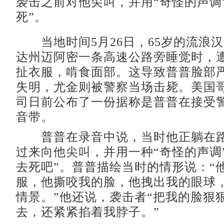
袭击之前对他尖叫，并用“奇怪的声调
死”。
当地时间5月26日，65岁的流浪
达州迈阿密一条高速公路旁睡觉时，遭
扯衣服，啃食面部。这导致普普脸部
失明，尤金则被警察当场击毙。美国
司日前公布了一份据称是普普在接受
音带。
普普在录音中说，当时他正躺在路
过来向他尖叫，并用一种“奇怪的声调
去死吧”。普普描绘当时的情形说：“
服，他撕咬我的脸，他拽出我的眼球
情景。”他还说，袭击者“把我的脸狠
去，还紧紧掐着我脖子。”