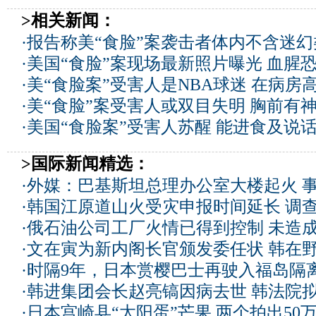
>相关新闻：
·
报告称美“食脸”案袭击者体内不含迷幻
·
美国“食脸”案现场最新照片曝光 血腥恐
·
美“食脸案”受害人是NBA球迷 在病房
·
美“食脸”案受害人或双目失明 胸前有
·
美国“食脸案”受害人苏醒 能进食及说话
>国际新闻精选：
·
外媒：巴基斯坦总理办公室大楼起火 
·
韩国江原道山火受灾申报时间延长 调
·
俄石油公司工厂火情已得到控制 未造
·
文在寅为新内阁长官颁发委任状 韩在
·
时隔9年，日本赏樱巴士再驶入福岛隔
·
韩进集团会长赵亮镐因病去世 韩法院
·
日本宫崎县“太阳蛋”芒果 两个拍出50