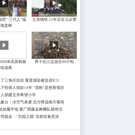
照 “三代人”猛
父亲牺牲 21年后女儿从警
摇海棠树
000米高原检验
男子在江边放生80斤蛇
训练成果
了三角区痘痘 重度感染被送进ICU
下给病人捐款14年 “谎称”是慈善项目
老人捐建五所希望小学
气象台：冷空气来袭 北方降温南方暴雨
桩如履平地 看广西藤县舞狮队展绝活
世园会：“百园之园”花初绽春意浓