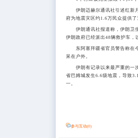
伊朗迈赫尔通讯社引述红新月会官员
府为地震灾区约1.6万民众提供
伊朗通讯社报道称，伊朗卫生部长达斯特杰
伊朗政府已经派出48辆救护车，
东阿塞拜疆省官员警告称在今后
呆在户外。
伊朗有记录以来最严重的一次地
省巴姆城发生6.6级地震，导致
一。
参与互动(
0
)