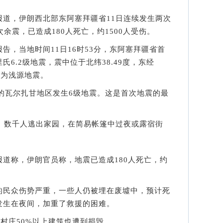
社报道，伊朗西北部东阿塞拜疆省11日连续发生两次
余震，已造成180人死亡，约1500人受伤。
，当地时间11日16时53分，东阿塞拜疆省首
6.2级地震，震中位于北纬38.49度，东经
里，为浅源地震。
的瓦尔扎甘地区发生6级地震。这是首次地震的最
数千人逃出家园，在简易帐篷中过夜或露宿街
称，伊朗官员称，地震已造成180人死亡，约
民众伤势严重，一些人仍被埋在废墟中，预计死
发生在夜间，加重了救援的困难。
村庄50%以上建筑也遭到损毁。