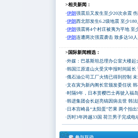
>相关新闻：
·
伊朗
强震后又发生至少20次余震 
·
伊朗
西北部发生6.2级地震 至少180
·
伊朗
强震将4个村庄被夷为平地 至少
·
伊朗
连遭两次强震袭击 致多达50人
>国际新闻精选：
·
外媒：巴基斯坦总理办公室大楼起
·
韩国江原道山火受灾申报时间延长
·
俄石油公司工厂火情已得到控制 
·
文在寅为新内阁长官颁发委任状 
·
时隔9年，日本赏樱巴士再驶入福
·
韩进集团会长赵亮镐因病去世 韩
·
日本宫崎县“太阳蛋”芒果 两个拍出
·
历时3年跨越33国 荷兰男子完成