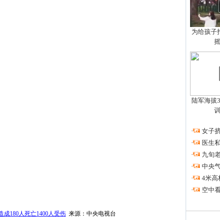
为给孩子拍
陆军海拔3
·
女子挤
·
医生私
·
九旬
·
中央
·
4米高
·
空中看
180人死亡1400人受伤
来源：中央电视台