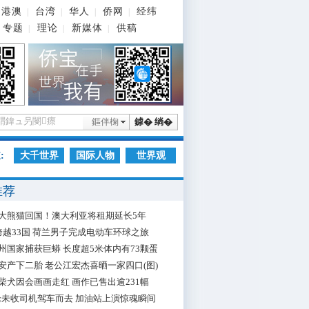
港澳
台湾
华人
侨网
经纬
|
|
|
|
专题
理论
新媒体
供稿
|
|
|
鏂伴椈
鎼� 绱�
:
大千世界
国际人物
世界观
推荐
大熊猫回国！澳大利亚将租期延长5年
跨越33国 荷兰男子完成电动车环球之旅
州国家捕获巨蟒 长度超5米体内有73颗蛋
安产下二胎 老公江宏杰喜晒一家四口(图)
柴犬因会画画走红 画作已售出逾231幅
枪未收司机驾车而去 加油站上演惊魂瞬间