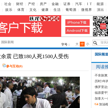
社会
财经
产经
房产
金融
证券
汽车
I T
能源
|
|
|
|
|
|
|
|
|
|
播
娱乐
体育
文化
健康
生活
葡萄酒
微视界
演出
|
|
|
|
|
|
|
|
|
→
国际新闻
大
中
小
字号：
国际频道
余震 已致180人死1500人受伤
阅读
参与互动(
0
)
·
不舍旅澳
·
历时3年
·
佛罗里达
·
福原爱平
·
加拿大一
·
加油