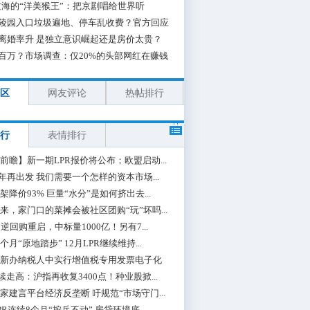
海的“洋美猴王”：把京剧唱给世界听
陵园入口垃圾遍地、停车乱收费？官方回应
离婚率升 是独立意识崛起还是房价太贵？
百万？市场调查：仅20%的头部网红在赚钱
区
网友评论
热帖排行
行
表情排行
前瞻】新一期LPR报价将公布；欧盟启动...
0年再出发 我们需要一个怎样的资本市场...
架降价93% 巨量“水分”是如何挤出去...
来，家门口的菜摊会被社区团购“玩”坏吗...
期逆回购重启，中标量1000亿！另有7...
个月“原地踏步” 12月LPR继续维持...
新办纳税人中实行增值税专用发票电子化
续走高：沪指再收复3400点！种业股掀...
家建言平台经济反垄断 吁规范“市场守门...
PR连续8个月“按兵不动” 房贷环境底...