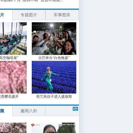
片
专题图片
军事图库
“高空咖啡屋”
古巴举办“白色晚宴”
波恩樱花盛开
荷兰风信子进入盛放期
频
趣闻八卦