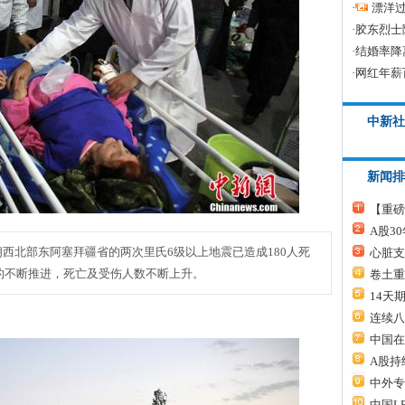
·
漂洋过
·
胶东烈士
·
结婚率降
·
网红年薪
中新社
新闻排
【重磅
A股3
西北部东阿塞拜疆省的两次里氏6级以上地震已造成180人死
心脏支
动的不断推进，死亡及受伤人数不断上升。
卷土重
14天
连续八
中国在
A股持
中外专
中国L