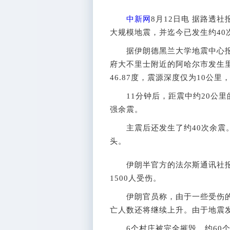
中新网
8月12日电 据路透
大规模地震，并迄今已发生约40次
据伊朗德黑兰大学地震中心报告
府大不里士附近的阿哈尔市发生里氏
46.87度，震源深度仅为10公
11分钟后，距震中约20公里
强余震。
主震后还发生了约40次余震。
头。
伊朗半官方的法尔斯通讯社报道
1500人受伤。
伊朗官员称，由于一些受伤的
亡人数还将继续上升。由于地震
6个村庄被完全摧毁，约60个