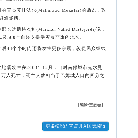
莫扎法尔(Mahmoud Mozafar)的话说，政
了避难场所。
迪(Marzieh Vahid Dastejerdi)说，
以及500个血袋支援受灾最严重的地区。
48个小时内还将发生更多余震，敦促民众继续
震发生在2003年12月，当时南部城市克尔曼
3.1万人死亡，死亡人数相当于巴姆城人口的四分之
【编辑:王忠会】
更多精彩内容请进入国际频道