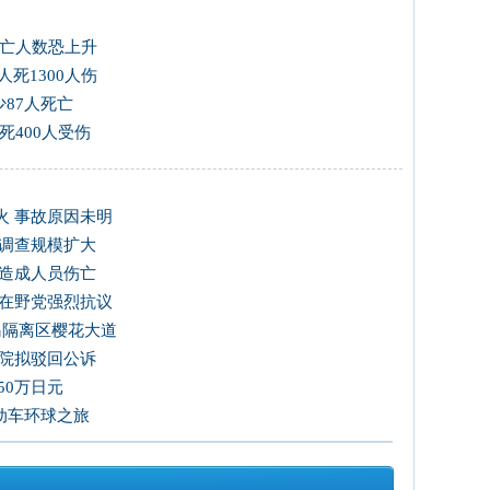
伤亡人数恐上升
人死1300人伤
87人死亡
死400人受伤
火 事故原因未明
 调查规模扩大
未造成人员伤亡
韩在野党强烈抗议
岛隔离区樱花大道
法院拟驳回公诉
50万日元
电动车环球之旅