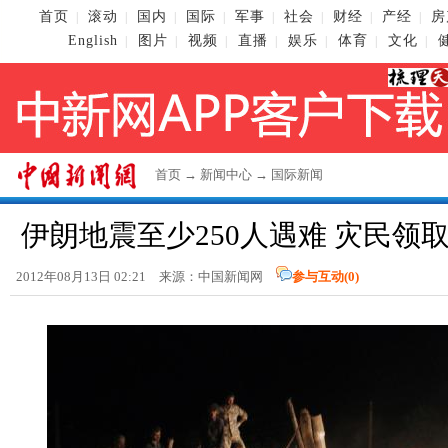
首页
滚动
国内
国际
军事
社会
财经
产经
房
|
|
|
|
|
|
|
|
English
图片
视频
直播
娱乐
体育
文化
|
|
|
|
|
|
|
首页
→
新闻中心
→
国际新闻
伊朗地震至少250人遇难 灾民领
2012年08月13日 02:21 来源：
中国新闻网
参与互动(
0
)