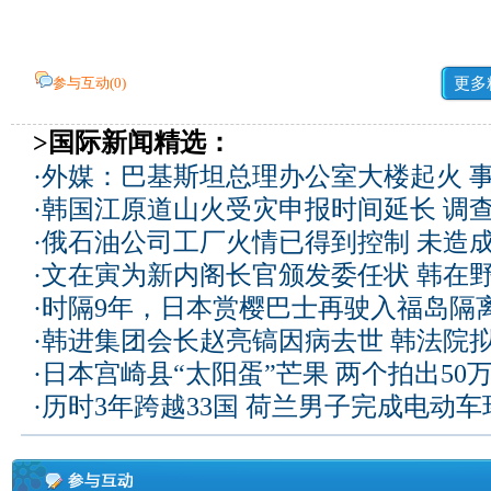
参与互动(
0
)
更多
>国际新闻精选：
·
外媒：巴基斯坦总理办公室大楼起火 
·
韩国江原道山火受灾申报时间延长 调
·
俄石油公司工厂火情已得到控制 未造
·
文在寅为新内阁长官颁发委任状 韩在
·
时隔9年，日本赏樱巴士再驶入福岛隔
·
韩进集团会长赵亮镐因病去世 韩法院
·
日本宫崎县“太阳蛋”芒果 两个拍出50
·
历时3年跨越33国 荷兰男子完成电动