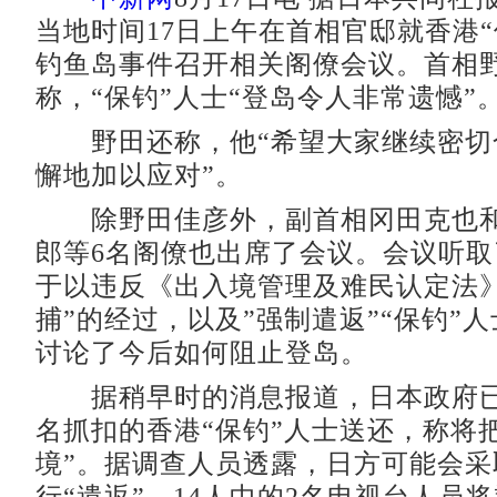
当地时间17日上午在首相官邸就香港“
钓鱼岛事件召开相关阁僚会议。首相
称，“保钓”人士“登岛令人非常遗憾”
野田还称，他“希望大家继续密切
懈地加以应对”。
除野田佳彦外，副首相冈田克也和
郎等6名阁僚也出席了会议。会议听
于以违反《出入境管理及难民认定法》
捕”的经过，以及”强制遣返”“保钓”
讨论了今后如何阻止登岛。
据稍早时的消息报道，日本政府已决
名抓扣的香港“保钓”人士送还，称将
境”。据调查人员透露，日方可能会采