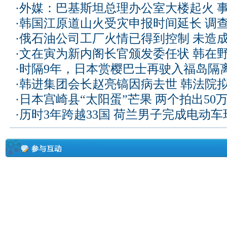
·
外媒：巴基斯坦总理办公室大楼起火 
·
韩国江原道山火受灾申报时间延长 调
·
俄石油公司工厂火情已得到控制 未造
·
文在寅为新内阁长官颁发委任状 韩在
·
时隔9年，日本赏樱巴士再驶入福岛隔
·
韩进集团会长赵亮镐因病去世 韩法院
·
日本宫崎县“太阳蛋”芒果 两个拍出50
·
历时3年跨越33国 荷兰男子完成电动