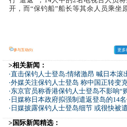
行“遣返”，14人中的2名电视台人员
开，而“保钓船”船长等其余人员乘坐
参与互动(
0
)
更多
>相关新闻：
·
直击保钓人士登岛:情绪激昂 喊日本滚
·
外媒关注保钓人士登岛 称中国正转变
·
东京官员称香港保钓人士登岛不影响“
·
日媒称日本政府拟强制遣返登岛的14
·
日媒披露保钓人士登岛细节 或很快被
>国际新闻精选：