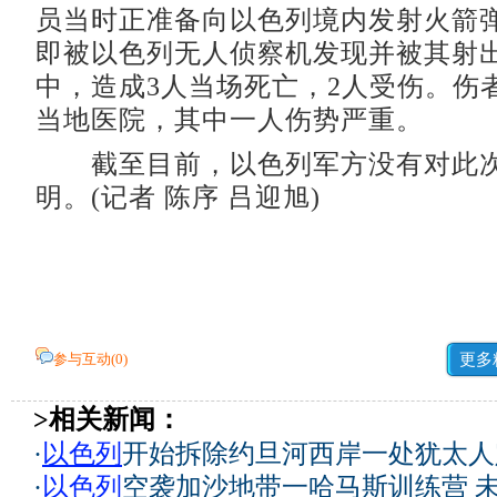
员当时正准备向以色列境内发射火箭
即被以色列无人侦察机发现并被其射
中，造成3人当场死亡，2人受伤。伤
当地医院，其中一人伤势严重。
截至目前，以色列军方没有对此次
明。(记者 陈序 吕迎旭)
参与互动(
0
)
更多
>相关新闻：
·
以色列
开始拆除约旦河西岸一处犹太人
·
以色列
空袭加沙地带一哈马斯训练营 