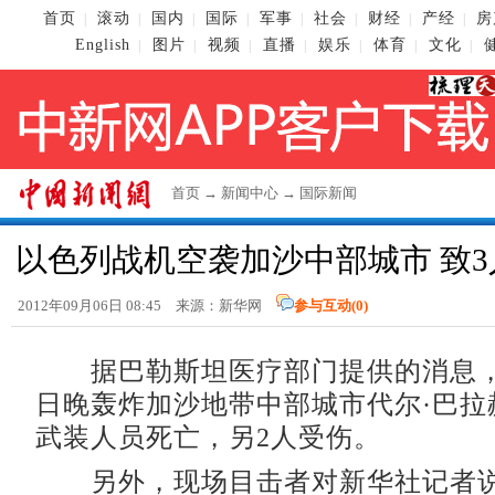
首页
滚动
国内
国际
军事
社会
财经
产经
房
|
|
|
|
|
|
|
|
English
图片
视频
直播
娱乐
体育
文化
|
|
|
|
|
|
|
首页
→
新闻中心
→
国际新闻
以色列战机空袭加沙中部城市 致3
2012年09月06日 08:45 来源：新华网
参与互动(
0
)
据巴勒斯坦医疗部门提供的消息，
日晚轰炸加沙地带中部城市代尔·巴拉
武装人员死亡，另2人受伤。
另外，现场目击者对新华社记者说