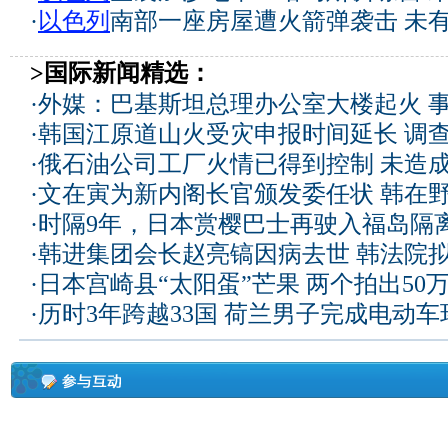
·
以色列
南部一座房屋遭火箭弹袭击 未
>国际新闻精选：
·
外媒：巴基斯坦总理办公室大楼起火 
·
韩国江原道山火受灾申报时间延长 调
·
俄石油公司工厂火情已得到控制 未造
·
文在寅为新内阁长官颁发委任状 韩在
·
时隔9年，日本赏樱巴士再驶入福岛隔
·
韩进集团会长赵亮镐因病去世 韩法院
·
日本宫崎县“太阳蛋”芒果 两个拍出50
·
历时3年跨越33国 荷兰男子完成电动