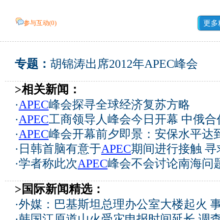
参与互动(
0
)
更多
专题：
胡锦涛出席2012年APEC峰会
>相关新闻：
·
APEC
峰会探寻全球经济复苏方略
·
APEC
工商领导人峰会今日开幕 中俄合
·
APEC
峰会开幕前夕即景：安保水平达
·
日韩首脑有意于
APEC
期间进行接触 寻
·
学者称此次
APEC
峰会不会讨论南海问
>国际新闻精选：
·
外媒：巴基斯坦总理办公室大楼起火 
·
韩国江原道山火受灾申报时间延长 调