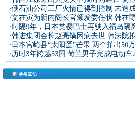
·
俄石油公司工厂火情已得到控制 未造
·
文在寅为新内阁长官颁发委任状 韩在
·
时隔9年，日本赏樱巴士再驶入福岛隔
·
韩进集团会长赵亮镐因病去世 韩法院
·
日本宫崎县“太阳蛋”芒果 两个拍出50
·
历时3年跨越33国 荷兰男子完成电动