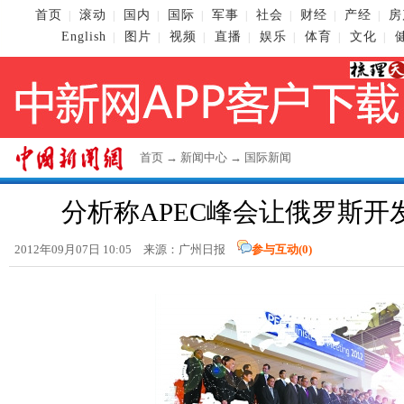
首页
滚动
国内
国际
军事
社会
财经
产经
房
|
|
|
|
|
|
|
|
English
图片
视频
直播
娱乐
体育
文化
|
|
|
|
|
|
|
首页
→
新闻中心
→
国际新闻
分析称APEC峰会让俄罗斯开
2012年09月07日 10:05 来源：广州日报
参与互动(
0
)