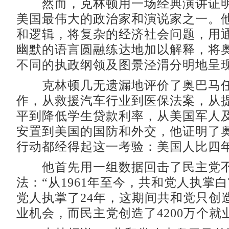
然而，克林顿用一场经典演讲证明
美国最伟大的政治家和演说家之一。
和逻辑，将复杂的经济社会问题，用
幽默的语言圆融练达地加以解释，将
不同的执政纲领及图景泾渭分明地呈
克林顿几无遗漏地评价了奥巴马任
作，从救援汽车行业到医保法案，从
平到降低学生贷款利率，从美国军人
安置到美国的国防和外交，他证明了
行动都经得起这一考验：美国人比四
他首先用一组数据回击了民主党不
法：“从1961年至今，共和党人执掌白
党人执掌了24年，这期间共和党只创造
业机会，而民主党创造了4200万个就