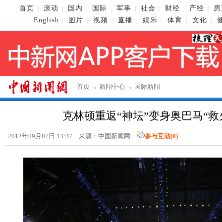
首页
滚动
国内
国际
军事
社会
财经
产经
房
|
|
|
|
|
|
|
|
English
图片
视频
直播
娱乐
体育
文化
|
|
|
|
|
|
|
首页
→
新闻中心
→
国际新闻
克林顿重返“神坛”变身奥巴马“救
2012年09月07日 13:37 来源：
中国新闻网
参与互动(
0
)