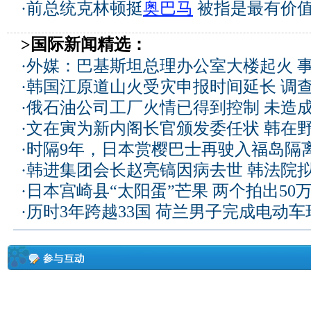
·
前总统克林顿挺
奥巴马
被指是最有价
>国际新闻精选：
·
外媒：巴基斯坦总理办公室大楼起火 
·
韩国江原道山火受灾申报时间延长 调
·
俄石油公司工厂火情已得到控制 未造
·
文在寅为新内阁长官颁发委任状 韩在
·
时隔9年，日本赏樱巴士再驶入福岛隔
·
韩进集团会长赵亮镐因病去世 韩法院
·
日本宫崎县“太阳蛋”芒果 两个拍出50
·
历时3年跨越33国 荷兰男子完成电动