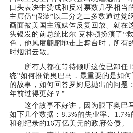
口头表决中赞成和反对票数几乎相当
主席仍“假装”以三分之二多数通过党
画面被美国主流媒体反复回放。就在
头银发的前总统比尔 克林顿扮演了“
色，他风度翩翩地走上舞台时，所有
时烟消云散。
所有人都在等待倾听这位已卸任12
统”如何推销奥巴马，最重要的是如何
的故事，如何回答罗姆尼抛出的问题：
年前过得更好？”
这个故事不好讲，因为眼下奥巴马
如下几个数据：8.3%的失业率、1.7
和创纪录的16万亿美元的政府公债。