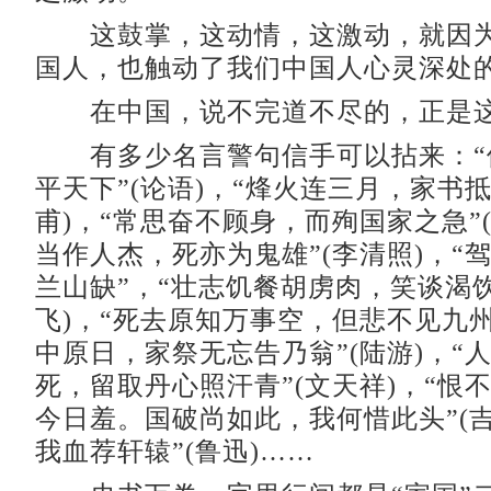
这鼓掌，这动情，这激动，就因为
国人，也触动了我们中国人心灵深处
在中国，说不完道不尽的，正是这
有多少名言警句信手可以拈来：“
平天下”(论语)，“烽火连三月，家书抵
甫)，“常思奋不顾身，而殉国家之急”(
当作人杰，死亦为鬼雄”(李清照)，“
兰山缺”，“壮志饥餐胡虏肉，笑谈渴饮
飞)，“死去原知万事空，但悲不见九
中原日，家祭无忘告乃翁”(陆游)，“
死，留取丹心照汗青”(文天祥)，“恨
今日羞。国破尚如此，我何惜此头”(吉
我血荐轩辕”(鲁迅)……