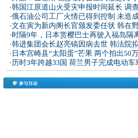
·
韩国江原道山火受灾申报时间延长 调
·
俄石油公司工厂火情已得到控制 未造
·
文在寅为新内阁长官颁发委任状 韩在
·
时隔9年，日本赏樱巴士再驶入福岛隔
·
韩进集团会长赵亮镐因病去世 韩法院
·
日本宫崎县“太阳蛋”芒果 两个拍出50
·
历时3年跨越33国 荷兰男子完成电动