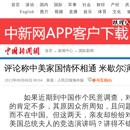
首页
滚动
国内
国际
军事
社会
财经
产经
房
|
|
|
|
|
|
|
|
English
图片
视频
直播
娱乐
体育
文化
|
|
|
|
|
|
|
首页
→
新闻中心
→
国际新闻
评论称中美家国情怀相通 米歇尔
2012年09月08日 09:04 来源：人民日报海外版
参与互动(
0
)
如果近期到中国作个民意调查，对
的肯定不多，其原因众所周知，且问
而不在中国。但这两天，亲友却纷纷
美国总统夫人的竞选演讲吗？讲得不