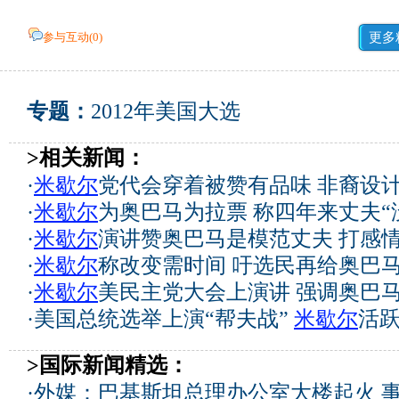
参与互动(
0
)
更多
专题：
2012年美国大选
>相关新闻：
·
米歇尔
党代会穿着被赞有品味 非裔设
·
米歇尔
为奥巴马为拉票 称四年来丈夫“
·
米歇尔
演讲赞奥巴马是模范丈夫 打感
·
米歇尔
称改变需时间 吁选民再给奥巴马
·
米歇尔
美民主党大会上演讲 强调奥巴
·
美国总统选举上演“帮夫战”
米歇尔
活
>国际新闻精选：
·
外媒：巴基斯坦总理办公室大楼起火 