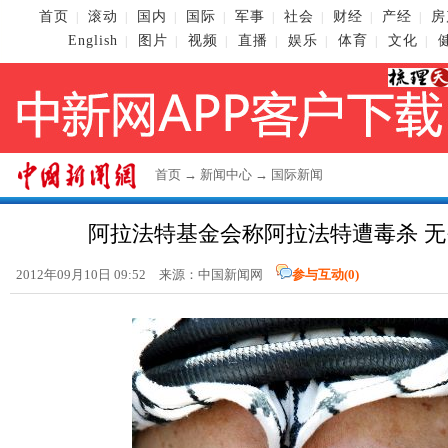
首页
滚动
国内
国际
军事
社会
财经
产经
房
|
|
|
|
|
|
|
|
English
图片
视频
直播
娱乐
体育
文化
|
|
|
|
|
|
|
首页
→
新闻中心
→
国际新闻
阿拉法特基金会称阿拉法特遭毒杀 
2012年09月10日 09:52 来源：
中国新闻网
参与互动(
0
)