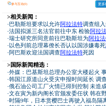
参与互动(
0
)
更多
>相关新闻：
·
巴勒斯坦要求以允许
阿拉法特
调查组入
·
法国拟派三名法官前往中东 检验
阿拉
·
瑞士研究所同意前往巴勒斯坦为
阿拉法
·
以色列前总理幕僚长否认以国涉嫌毒死
·
阿巴斯欢迎法国调查
阿拉法特
死因
>国际新闻精选：
·
外媒：巴基斯坦总理办公室大楼起火 
·
韩国江原道山火受灾申报时间延长 调
·
俄石油公司工厂火情已得到控制 未造
·
文在寅为新内阁长官颁发委任状 韩在
·
时隔9年，日本赏樱巴士再驶入福岛隔