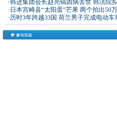
·
韩进集团会长赵亮镐因病去世 韩法院
·
日本宫崎县“太阳蛋”芒果 两个拍出50
·
历时3年跨越33国 荷兰男子完成电动