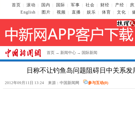
首页
滚动
国内
国际
军事
社会
财经
产经
房
|
|
|
|
|
|
|
|
English
图片
视频
直播
娱乐
体育
文化
|
|
|
|
|
|
|
首页
→
新闻中心
→
国际新闻
日称不让钓鱼岛问题阻碍日中关系发
2012年09月11日 13:24 来源：
中国新闻网
参与互动(
0
)