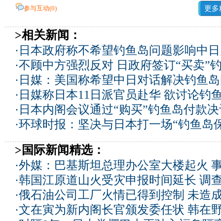
参与互动(
0
)
更多
>相关新闻：
·
日本政府称不希望钓鱼岛问题影响中日
·
不顾中方强烈反对 日政府签订“买卖”
·
日媒：美国称希望中日对话解决钓鱼岛
·
日媒称日本11日派官员赴华 欲讨论钓
·
日本内阁会议通过“购买”钓鱼岛付款决
·
环球时报：坚决与日本打一场“钓鱼岛保
>国际新闻精选：
·
外媒：巴基斯坦总理办公室大楼起火 
·
韩国江原道山火受灾申报时间延长 调
·
俄石油公司工厂火情已得到控制 未造
·
文在寅为新内阁长官颁发委任状 韩在