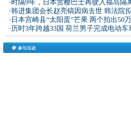
·
时隔9年，日本赏樱巴士再驶入福岛隔
·
韩进集团会长赵亮镐因病去世 韩法院
·
日本宫崎县“太阳蛋”芒果 两个拍出50
·
历时3年跨越33国 荷兰男子完成电动