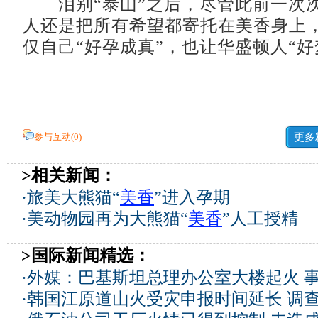
泪别“泰山”之后，尽管此前一次
人还是把所有希望都寄托在美香身上
仅自己“好孕成真”，也让华盛顿人“好
参与互动(
0
)
更多
>相关新闻：
·
旅美大熊猫“
美香
”进入孕期
·
美动物园再为大熊猫“
美香
”人工授精
>国际新闻精选：
·
外媒：巴基斯坦总理办公室大楼起火 
·
韩国江原道山火受灾申报时间延长 调