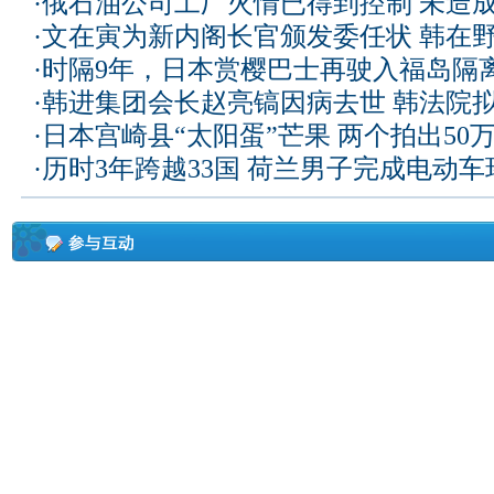
·
俄石油公司工厂火情已得到控制 未造
·
文在寅为新内阁长官颁发委任状 韩在
·
时隔9年，日本赏樱巴士再驶入福岛隔
·
韩进集团会长赵亮镐因病去世 韩法院
·
日本宫崎县“太阳蛋”芒果 两个拍出50
·
历时3年跨越33国 荷兰男子完成电动