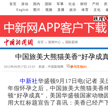
首页
滚动
国内
国际
军事
社会
财经
产经
房
|
|
|
|
|
|
|
|
English
图片
视频
直播
娱乐
体育
文化
|
|
|
|
|
|
|
首页
→
新闻中心
→
国际新闻
中国旅美大熊猫美香“好孕成真
2012年09月17日 23:03 来源：
中国新闻网
参与互动(
0
)
中新社
华盛顿9月17日电(记者 
年假怀孕之后，中国旅美大熊猫美香
顿“好孕成真”，美国华盛顿国家动物园
用大红标题宣告了喜讯：美香已经产