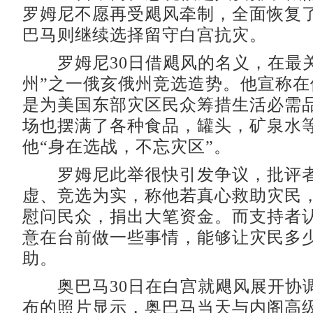
罗姆尼不愿再受飓风牵制，全面恢复
巴马则继续选择留守白宫抗灾。
罗姆尼30日借飓风的名义，在最关
州”之一俄亥俄州竞选造势。他宣称在
是为美国东部灾区民众筹措生活必需
场也摆满了各种食品，罐头，矿泉水
他“身在选战，不忘灾区”。
罗姆尼此举很快引发争议，批评者
虚、竞选为实，称他若真心救助灾民
慰问民众，捐出大笔资金。而支持者
意在台前做一些事情，能够让灾民多
助。
奥巴马30日在白宫就飓风展开协
布的照片显示，奥巴马当天与内阁高