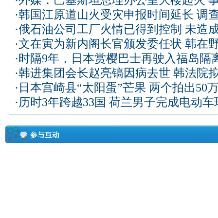
·
外媒：巴基斯坦总理办公室大楼起火 
·
韩国江原道山火受灾申报时间延长 调
·
俄石油公司工厂火情已得到控制 未造
·
文在寅为新内阁长官颁发委任状 韩在
·
时隔9年，日本赏樱巴士再驶入福岛隔
·
韩进集团会长赵亮镐因病去世 韩法院
·
日本宫崎县“太阳蛋”芒果 两个拍出50
·
历时3年跨越33国 荷兰男子完成电动