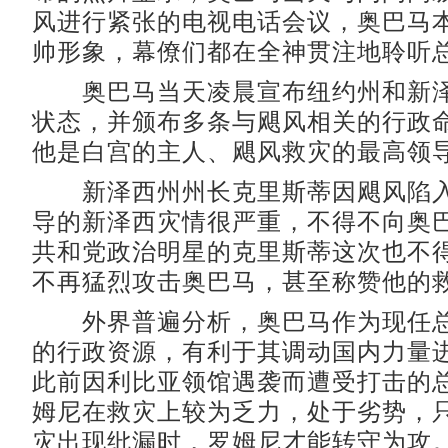
风进行紧张的电视电话会议，奥巴马
帅形象，幕僚们都在全神贯注地聆听
奥巴马当天凌晨宣布纽约州和新泽
状态，并颁布多条与飓风相关的行政
他是白宫的主人、飓风救灾的最高领
新泽西州州长克里斯蒂因飓风陷入
导的新泽西灾情很严重，不得不向奥
共和党政治明星的克里斯蒂这次也不
不再猛烈攻击奥巴马，甚至称赞他的
外界普遍分析，奥巴马作为现任总
的行政资源，有利于其调动国内力量
此前因利比亚领馆遇袭而遭受打击的
姆尼在救灾上较为乏力，处于劣势，
灾出现纰漏时，罗姆尼才能转守为攻