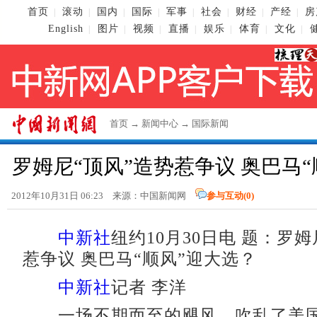
首页
滚动
国内
国际
军事
社会
财经
产经
房
|
|
|
|
|
|
|
|
English
图片
视频
直播
娱乐
体育
文化
|
|
|
|
|
|
|
首页
→
新闻中心
→
国际新闻
罗姆尼“顶风”造势惹争议 奥巴马
2012年10月31日 06:23 来源：
中国新闻网
参与互动(
0
)
中新社
纽约10月30日电 题：罗姆
惹争议 奥巴马“顺风”迎大选？
中新社
记者 李洋
一场不期而至的飓风，吹乱了美国