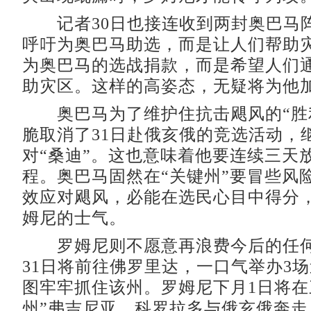
记者30日也接连收到两封奥巴马
呼吁为奥巴马助选，而是让人们帮助
为奥巴马的选战捐款，而是希望人们
助灾区。这样的高姿态，无疑将为他
奥巴马为了维护住抗击飓风的“胜
脆取消了31日赴俄亥俄的竞选活动，
对“桑迪”。这也意味着他要连续三天
程。奥巴马固然在“关键州”要冒些风
效应对飓风，必能在选民心目中得分
姆尼的士气。
罗姆尼则不愿意再浪费今后的任何
31日将前往佛罗里达，一口气举办3
图牢牢抓住该州。罗姆尼下月1日将在
州”弗吉尼亚、科罗拉多与俄亥俄奔走