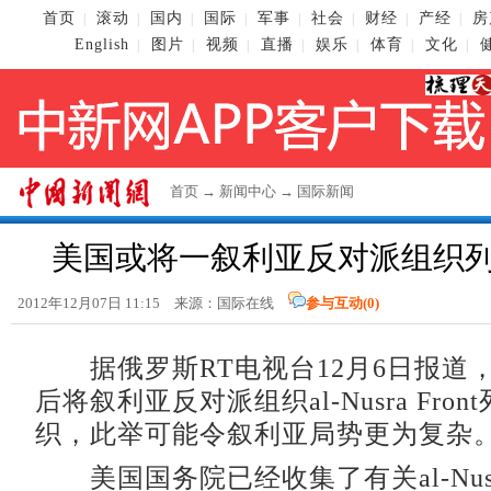
首页
滚动
国内
国际
军事
社会
财经
产经
房
|
|
|
|
|
|
|
|
English
图片
视频
直播
娱乐
体育
文化
|
|
|
|
|
|
|
首页
→
新闻中心
→
国际新闻
美国或将一叙利亚反对派组织
2012年12月07日 11:15 来源：国际在线
参与互动(
0
)
据俄罗斯RT电视台12月6日报道
后将叙利亚反对派组织al-Nusra Fro
织，此举可能令叙利亚局势更为复杂
美国国务院已经收集了有关al-Nusra