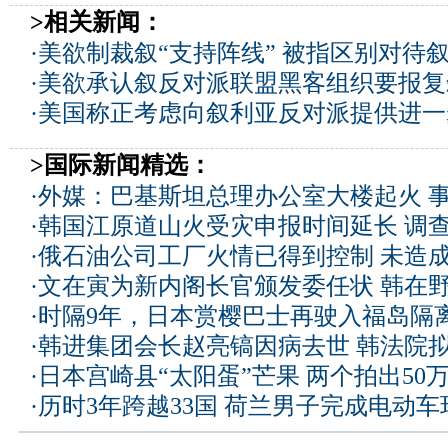
>相关新闻：
·
美欲制裁叙“支持阵线” 被指区别对待
·
美欲承认叙反对派联盟黑客组织要报复
·
美国称正考虑向叙利亚反对派提供进一
>国际新闻精选：
·
外媒：巴基斯坦总理办公室大楼起火 
·
韩国江原道山火受灾申报时间延长 调
·
俄石油公司工厂火情已得到控制 未造
·
文在寅为新内阁长官颁发委任状 韩在
·
时隔9年，日本赏樱巴士再驶入福岛隔
·
韩进集团会长赵亮镐因病去世 韩法院
·
日本宫崎县“太阳蛋”芒果 两个拍出50
·
历时3年跨越33国 荷兰男子完成电动