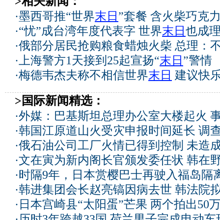
>相关新闻：
·
墨西哥推“世界
末日
”套餐 含火柴巧克
·
“忧”成台湾年度代表字 世界
末日
也成理
·
俄部分居民抢购粮食蜡烛火柴 总理：
·
上海警方1天接到25起宣扬“
末日
”警情
·
梅德韦杰夫称不相信世界
末日
建议快
>国际新闻精选：
·
外媒：巴基斯坦总理办公室大楼起火 
·
韩国江原道山火受灾申报时间延长 调
·
俄石油公司工厂火情已得到控制 未造
·
文在寅为新内阁长官颁发委任状 韩在
·
时隔9年，日本赏樱巴士再驶入福岛隔
·
韩进集团会长赵亮镐因病去世 韩法院
·
日本宫崎县“太阳蛋”芒果 两个拍出50
·
历时3年跨越33国 荷兰男子完成电动