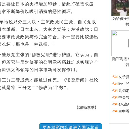
是要让日本的央行增加印钞，借此打破需求疲
商家不断降价以吸引消费的恶性循环。
为给孩子拍
地说只分三大块：主流政党民主党、自民党以
日本维新、日本未来、大家之党等；左派政党：日
要要求政党政策与你完全符合。不一定要比较选出
那么坏，那也是一种选择。”
政党主张的“修改宪法”进行护航。它认为，自
陆军海拔3
，但若它与反对修宪的公明党搭档就难以实现这个
石原慎太郎领导的日本维新可发挥作用。
·
女子挤
三分二赞成票才能通过修宪。《读卖新闻》社论
·
医生私
就是将“三分之二”修改为“半数”。
·
九旬
·
中央
·
4米高
【编辑:李季】
·
空中看
更多精彩内容请进入国际频道