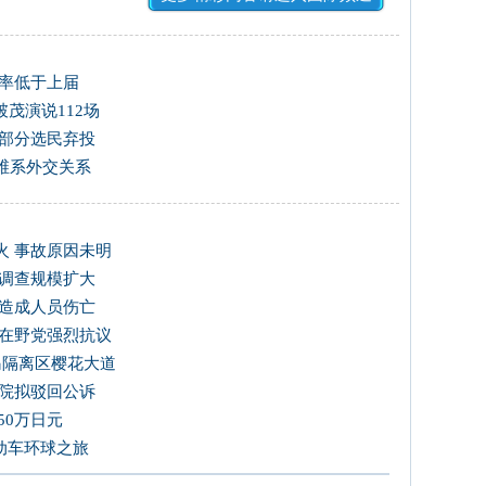
票率低于上届
茂演说112场
 部分选民弃投
维系外交关系
火 事故原因未明
 调查规模扩大
未造成人员伤亡
韩在野党强烈抗议
岛隔离区樱花大道
法院拟驳回公诉
50万日元
电动车环球之旅