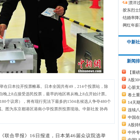
·
漂洋过
·
胶东烈士
·
结婚率降
·
网红年薪
中新社
新闻排
【重磅
A股3
选举在日本拉开投票帷幕。日本全国共有49，214个投票站，除
心脏支
自晚上8点接受选民投票，最早的地区将从晚上8点开始计票。
卷土重
180个议席），将有现行宪法下最多的1504名候选人争夺480个
14天
属。图为东京都港区港南小学投票所投票现场。中新社发 孙冉
连续八
中国在
A股持
中外专
加坡《联合早报》16日报道，日本第46届众议院选举
中国L