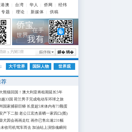
港澳
台湾
华人
侨网
经纬
|
|
|
|
专题
理论
新媒体
供稿
|
|
|
鏂伴椈
鎼� 绱�
:
大千世界
国际人物
世界观
推荐
大熊猫回国！澳大利亚将租期延长5年
跨越33国 荷兰男子完成电动车环球之旅
州国家捕获巨蟒 长度超5米体内有73颗蛋
安产下二胎 老公江宏杰喜晒一家四口(图)
柴犬因会画画走红 画作已售出逾231幅
枪未收司机驾车而去 加油站上演惊魂瞬间