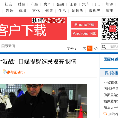
社会
财经
产经
房产
金融
证券
汽车
I T
能源
|
|
|
|
|
|
|
|
|
|
播
娱乐
体育
文化
健康
生活
葡萄酒
微视界
演出
|
|
|
|
|
|
|
|
|
→
国际新闻
大
中
小
字号：
国际频道
“混战” 日媒提醒选民擦亮眼睛
阅读
参与互动(
0
)
·
不舍旅澳
·
历时3年
·
佛罗里达
·
福原爱平
·
加拿大一
·
加油