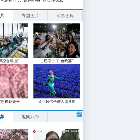
片
专题图片
军事图库
“高空咖啡屋”
古巴举办“白色晚宴”
波恩樱花盛开
荷兰风信子进入盛放期
频
趣闻八卦