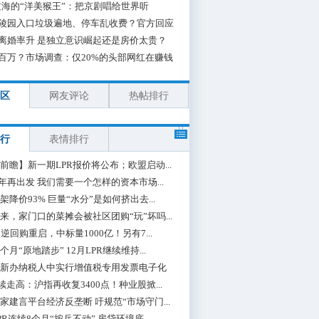
海的“洋美猴王”：把京剧唱给世界听
陵园入口垃圾遍地、停车乱收费？官方回应
离婚率升 是独立意识崛起还是房价太贵？
百万？市场调查：仅20%的头部网红在赚钱
区
网友评论
热帖排行
行
表情排行
前瞻】新一期LPR报价将公布；欧盟启动...
0年再出发 我们需要一个怎样的资本市场...
架降价93% 巨量“水分”是如何挤出去...
来，家门口的菜摊会被社区团购“玩”坏吗...
期逆回购重启，中标量1000亿！另有7...
个月“原地踏步” 12月LPR继续维持...
新办纳税人中实行增值税专用发票电子化
续走高：沪指再收复3400点！种业股掀...
家建言平台经济反垄断 吁规范“市场守门...
PR连续8个月“按兵不动” 房贷环境底...