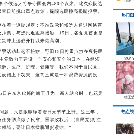
0多个候选人将争夺国会内480个议席。此次众院选
报章日前挑出重点政策，提醒选民擦亮眼睛投票。
热门图
在着一道硬规定：不准政党和候选人通过网络宣
上拜票，与选民近距离接触。15日，各党党首更是
气氛冲上选战开打以来最高潮。
活动却毫不松懈。野田15日将重点放在褒扬民
99米
民主党致力于建设一个安心和安全的日本，在经济
能源、医疗、护理、健康等。我们不同于自民党，
共设施上下功夫，这简直就是一种浪费资源的投
日在东京毗邻的崎玉县为一新人站台时，也花足
德国
热点视
题，只是眼睁睁看着日元节节上升。这三年，
任务彻底做了反省。重掌政权后，(自民党)将注
大领域，要让日本摆脱通货紧缩。”