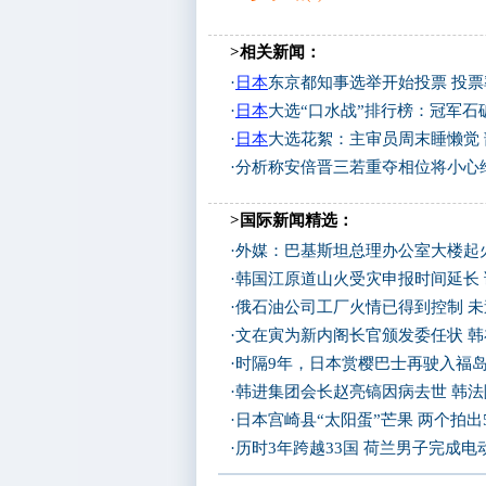
>相关新闻：
·
日本
东京都知事选举开始投票 投
·
日本
大选“口水战”排行榜：冠军石破
·
日本
大选花絮：主审员周末睡懒觉
·
分析称安倍晋三若重夺相位将小心
>国际新闻精选：
·
外媒：巴基斯坦总理办公室大楼起
·
韩国江原道山火受灾申报时间延长
·
俄石油公司工厂火情已得到控制 
·
文在寅为新内阁长官颁发委任状 
·
时隔9年，日本赏樱巴士再驶入福
·
韩进集团会长赵亮镐因病去世 韩
·
日本宫崎县“太阳蛋”芒果 两个拍出
·
历时3年跨越33国 荷兰男子完成