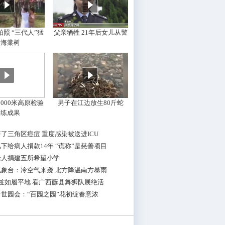
照 “三代人”猛
父亲牺牲 21年后女儿从警
摇海棠树
000米高原检验
男子在江边放生80斤蛇
训练成果
了三角区痘痘 重度感染被送进ICU
下给病人捐款14年 “谎称”是慈善项目
老人捐建五所希望小学
气象台：冷空气来袭 北方降温南方暴雨
桩如履平地 看广西藤县舞狮队展绝活
世园会：“百园之园”花初绽春意浓