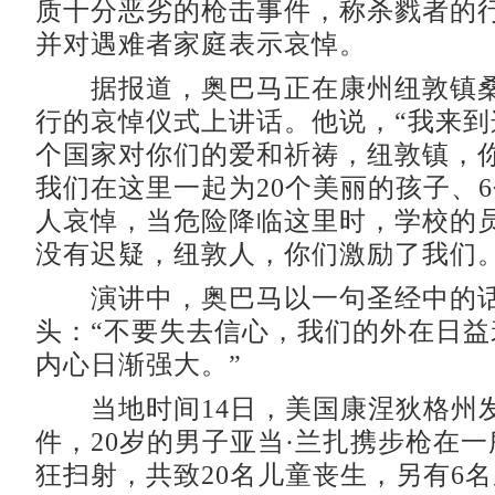
质十分恶劣的枪击事件，称杀戮者的行
并对遇难者家庭表示哀悼。
据报道，奥巴马正在康州纽敦镇桑
行的哀悼仪式上讲话。他说，“我来到
个国家对你们的爱和祈祷，纽敦镇，
我们在这里一起为20个美丽的孩子、
人哀悼，当危险降临这里时，学校的
没有迟疑，纽敦人，你们激励了我们。
演讲中，奥巴马以一句圣经中的
头：“不要失去信心，我们的外在日益
内心日渐强大。”
当地时间14日，美国康涅狄格州
件，20岁的男子亚当·兰扎携步枪在
狂扫射，共致20名儿童丧生，另有6