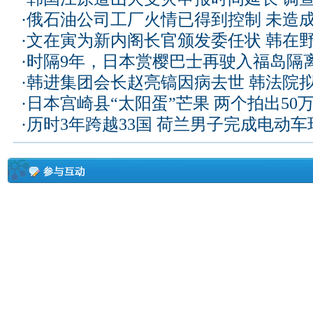
·
俄石油公司工厂火情已得到控制 未造
·
文在寅为新内阁长官颁发委任状 韩在
·
时隔9年，日本赏樱巴士再驶入福岛隔
·
韩进集团会长赵亮镐因病去世 韩法院
·
日本宫崎县“太阳蛋”芒果 两个拍出50
·
历时3年跨越33国 荷兰男子完成电动