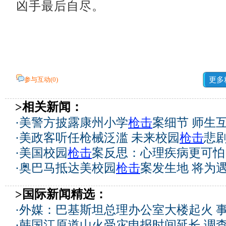
凶手最后自尽。
参与互动(
0
)
更多
>相关新闻：
·
美警方披露康州小学
枪击
案细节 师生
·
美政客听任枪械泛滥 未来校园
枪击
悲
·
美国校园
枪击
案反思：心理疾病更可怕
·
奥巴马抵达美校园
枪击
案发生地 将为
>国际新闻精选：
·
外媒：巴基斯坦总理办公室大楼起火 
·
韩国江原道山火受灾申报时间延长 调