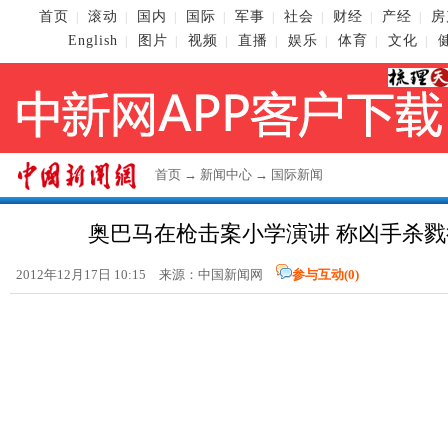
首页
滚动
国内
国际
军事
社会
财经
产经
房
|
|
|
|
|
|
|
|
English
图片
视频
直播
娱乐
体育
文化
|
|
|
|
|
|
|
首页
→
新闻中心
→
国际新闻
奥巴马在枪击案小学演讲 称凶手杀
2012年12月17日 10:15 来源：
中国新闻网
参与互动(
0
)