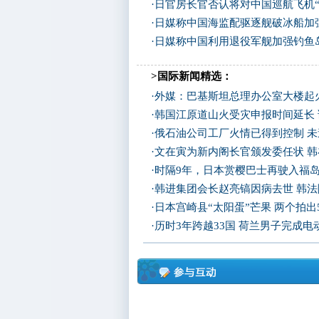
·
日官房长官否认将对中国巡航飞机“
·
日媒称中国海监配驱逐舰破冰船加强
·
日媒称中国利用退役军舰加强钓鱼岛
>国际新闻精选：
·
外媒：巴基斯坦总理办公室大楼起
·
韩国江原道山火受灾申报时间延长
·
俄石油公司工厂火情已得到控制 
·
文在寅为新内阁长官颁发委任状 
·
时隔9年，日本赏樱巴士再驶入福
·
韩进集团会长赵亮镐因病去世 韩
·
日本宫崎县“太阳蛋”芒果 两个拍出
·
历时3年跨越33国 荷兰男子完成