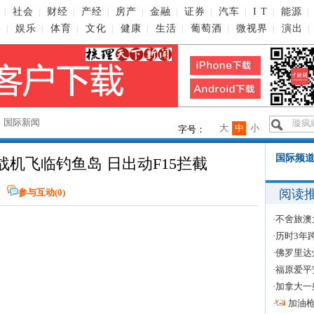
社会
财经
产经
房产
金融
证券
汽车
I T
能源
|
|
|
|
|
|
|
|
|
|
播
娱乐
体育
文化
健康
生活
葡萄酒
微视界
演出
|
|
|
|
|
|
|
|
|
→
国际新闻
大
中
小
字号：
国际频道
机飞临钓鱼岛 日出动F15拦截
阅读
参与互动(
0
)
·
不舍旅澳
·
历时3年
·
佛罗里达
·
福原爱平
·
加拿大一
·
加油