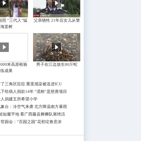
照 “三代人”猛
父亲牺牲 21年后女儿从警
摇海棠树
000米高原检验
男子在江边放生80斤蛇
训练成果
了三角区痘痘 重度感染被送进ICU
下给病人捐款14年 “谎称”是慈善项目
老人捐建五所希望小学
气象台：冷空气来袭 北方降温南方暴雨
桩如履平地 看广西藤县舞狮队展绝活
世园会：“百园之园”花初绽春意浓