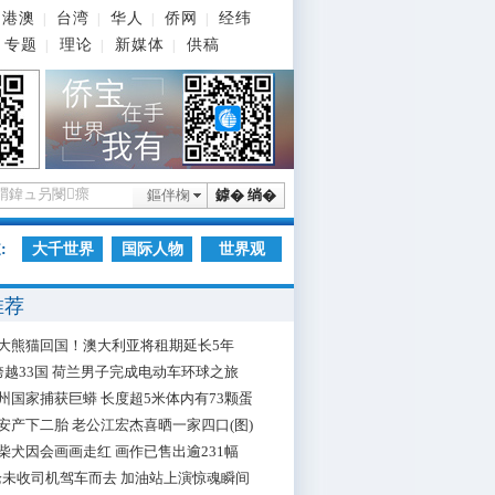
港澳
台湾
华人
侨网
经纬
|
|
|
|
专题
理论
新媒体
供稿
|
|
|
鏂伴椈
鎼� 绱�
:
大千世界
国际人物
世界观
推荐
大熊猫回国！澳大利亚将租期延长5年
跨越33国 荷兰男子完成电动车环球之旅
州国家捕获巨蟒 长度超5米体内有73颗蛋
安产下二胎 老公江宏杰喜晒一家四口(图)
柴犬因会画画走红 画作已售出逾231幅
枪未收司机驾车而去 加油站上演惊魂瞬间