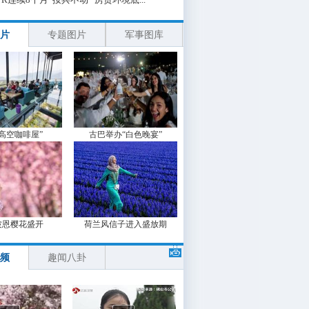
片
专题图片
军事图库
“高空咖啡屋”
古巴举办“白色晚宴”
波恩樱花盛开
荷兰风信子进入盛放期
频
趣闻八卦