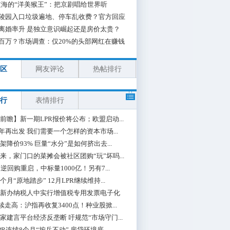
海的“洋美猴王”：把京剧唱给世界听
陵园入口垃圾遍地、停车乱收费？官方回应
离婚率升 是独立意识崛起还是房价太贵？
百万？市场调查：仅20%的头部网红在赚钱
区
网友评论
热帖排行
行
表情排行
前瞻】新一期LPR报价将公布；欧盟启动...
0年再出发 我们需要一个怎样的资本市场...
架降价93% 巨量“水分”是如何挤出去...
来，家门口的菜摊会被社区团购“玩”坏吗...
期逆回购重启，中标量1000亿！另有7...
个月“原地踏步” 12月LPR继续维持...
新办纳税人中实行增值税专用发票电子化
续走高：沪指再收复3400点！种业股掀...
家建言平台经济反垄断 吁规范“市场守门...
PR连续8个月“按兵不动” 房贷环境底...