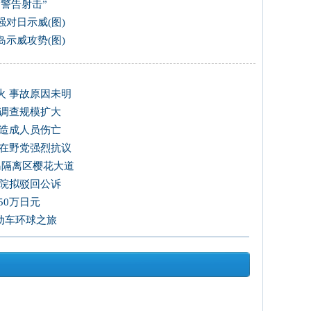
警告射击”
对日示威(图)
示威攻势(图)
火 事故原因未明
 调查规模扩大
未造成人员伤亡
韩在野党强烈抗议
岛隔离区樱花大道
法院拟驳回公诉
50万日元
电动车环球之旅