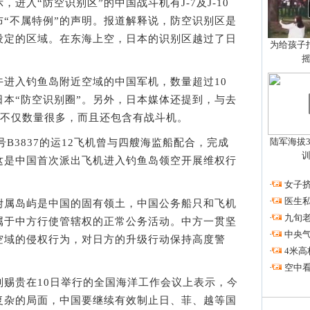
入“防空识别区”的中国战斗机有J-7及J-10
“不属特例”的声明。报道解释说，防空识别区是
设定的区域。在东海上空，日本的识别区越过了日
为给孩子拍
入钓鱼岛附近空域的中国军机，数量超过10
本“防空识别圈”。另外，日本媒体还提到，与去
此次不仅数量很多，而且还包含有战斗机。
陆军海拔3
B3837的运12飞机曾与四艘海监船配合，完成
这是中国首次派出飞机进入钓鱼岛领空开展维权行
·
女子挤
·
医生私
属岛屿是中国的固有领土，中国公务船只和飞机
·
九旬
属于中方行使管辖权的正常公务活动。中方一贯坚
·
中央
空域的侵权行为，对日方的升级行动保持高度警
·
4米高
·
空中看
贵在10日举行的全国海洋工作会议上表示，今
复杂的局面，中国要继续有效制止日、菲、越等国