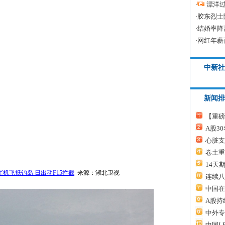
·
漂洋过
·
胶东烈士
·
结婚率降
·
网红年薪
中新社
新闻排
【重磅
A股3
心脏支
卷土重
14天
机飞抵钓岛 日出动F15拦截
来源：湖北卫视
连续八
中国在
A股持
中外专
中国L