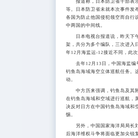
报道称，日本防卫省干部表示，进
等。日本防卫省未就本次事件发布
各国为防止他国侵犯领空而自行
中两国的中间线。
日本电视台报道说，昨天下午进
架，共分为多个编队，三次进入日
年12月海监运-12接近不同，
去年12月13日，中国海监编号
钓鱼岛海域海空立体巡航任务。
动。
中方历来强调，钓鱼岛及其附
在钓鱼岛海域和空域进行巡航，
决反对日方在中国钓鱼岛海域和
惕。
另外，中国国家海洋局局长刘赐
后海洋维权斗争将面临更加尖锐