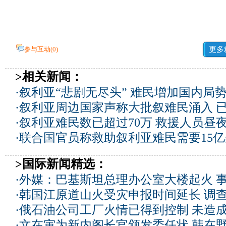
参与互动(
0
)
更多
>相关新闻：
·
叙利亚“悲剧无尽头” 难民增加国内局
·
叙利亚周边国家声称大批叙难民涌入 
·
叙利亚难民数已超过70万 救援人员昼
·
联合国官员称救助叙利亚难民需要15
>国际新闻精选：
·
外媒：巴基斯坦总理办公室大楼起火 
·
韩国江原道山火受灾申报时间延长 调
·
俄石油公司工厂火情已得到控制 未造
·
文在寅为新内阁长官颁发委任状 韩在