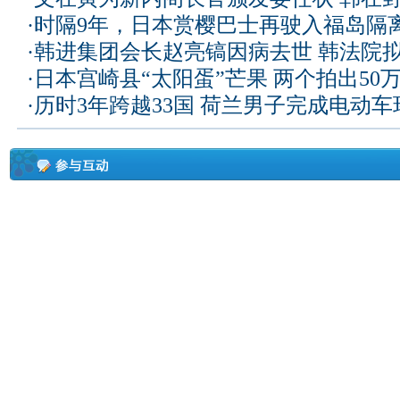
·
时隔9年，日本赏樱巴士再驶入福岛隔
·
韩进集团会长赵亮镐因病去世 韩法院
·
日本宫崎县“太阳蛋”芒果 两个拍出50
·
历时3年跨越33国 荷兰男子完成电动