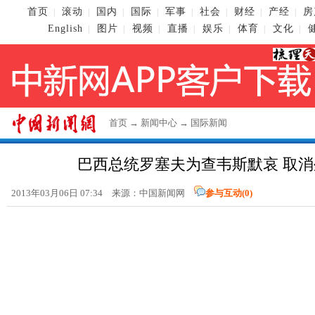
首页
滚动
国内
国际
军事
社会
财经
产经
房
|
|
|
|
|
|
|
|
English
图片
视频
直播
娱乐
体育
文化
|
|
|
|
|
|
|
首页
→
新闻中心
→
国际新闻
巴西总统罗塞夫为查韦斯默哀 取
2013年03月06日 07:34 来源：
中国新闻网
参与互动(
0
)