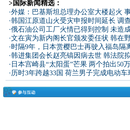
>国际新闻精选：
·
外媒：巴基斯坦总理办公室大楼起火 
·
韩国江原道山火受灾申报时间延长 调
·
俄石油公司工厂火情已得到控制 未造
·
文在寅为新内阁长官颁发委任状 韩在
·
时隔9年，日本赏樱巴士再驶入福岛隔
·
韩进集团会长赵亮镐因病去世 韩法院
·
日本宫崎县“太阳蛋”芒果 两个拍出50
·
历时3年跨越33国 荷兰男子完成电动