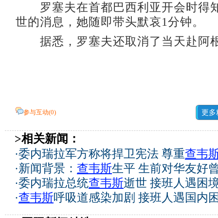
罗塞夫在首都巴西利亚开会时得知
世的消息，她随即带头默哀1分钟。
据悉，罗塞夫还取消了当天赴阿根
参与互动(
0
)
更多
>相关新闻：
·
委内瑞拉军方称将捍卫宪法 尊重
查韦
·
新闻背景：
查韦斯
生平 生前对华友好
·
委内瑞拉总统
查韦斯
逝世 接班人遇困
·
查韦斯
呼吸道感染加剧 接班人遇国内困