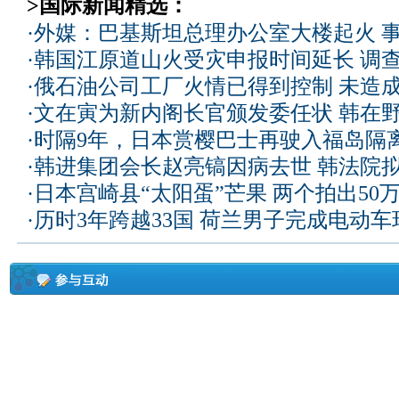
>国际新闻精选：
·
外媒：巴基斯坦总理办公室大楼起火 
·
韩国江原道山火受灾申报时间延长 调
·
俄石油公司工厂火情已得到控制 未造
·
文在寅为新内阁长官颁发委任状 韩在
·
时隔9年，日本赏樱巴士再驶入福岛隔
·
韩进集团会长赵亮镐因病去世 韩法院
·
日本宫崎县“太阳蛋”芒果 两个拍出50
·
历时3年跨越33国 荷兰男子完成电动