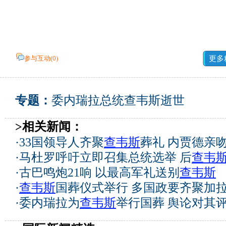
参与互动(
0
)
更多
专题：
委内瑞拉总统查韦斯逝世
>相关新闻：
·
33国领导人齐聚
查韦斯
葬礼 内贾德亲
·
马杜罗呼吁立即召集总统选举 后
查韦
·
古巴鸣炮21响 以最高军礼送别
查韦斯
·
查韦斯
国葬仪式举行 多国政要齐聚加
·
委内瑞拉为
查韦斯
举行国葬 舆论对其