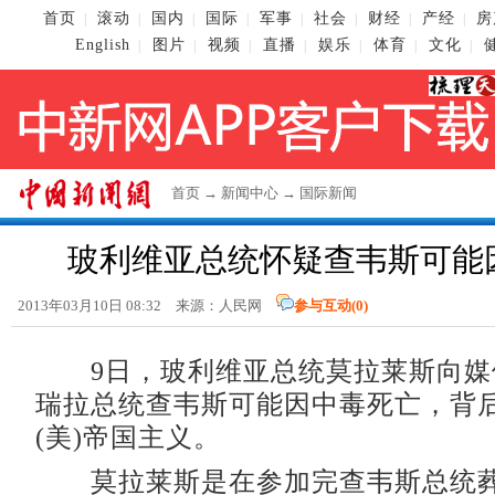
首页
滚动
国内
国际
军事
社会
财经
产经
房
|
|
|
|
|
|
|
|
English
图片
视频
直播
娱乐
体育
文化
|
|
|
|
|
|
|
首页
→
新闻中心
→
国际新闻
玻利维亚总统怀疑查韦斯可能
2013年03月10日 08:32 来源：人民网
参与互动(
0
)
9日，玻利维亚总统莫拉莱斯向媒
瑞拉总统查韦斯可能因中毒死亡，背
(美)帝国主义。
莫拉莱斯是在参加完查韦斯总统葬