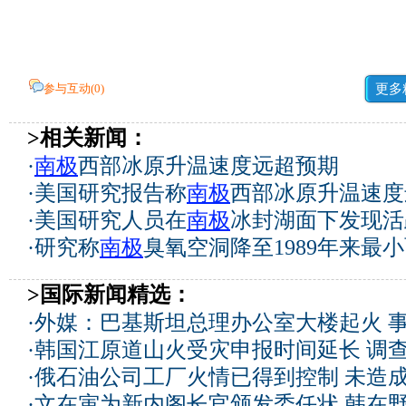
参与互动(
0
)
更多
>相关新闻：
·
南极
西部冰原升温速度远超预期
·
美国研究报告称
南极
西部冰原升温速度
·
美国研究人员在
南极
冰封湖面下发现活
·
研究称
南极
臭氧空洞降至1989年来最
>国际新闻精选：
·
外媒：巴基斯坦总理办公室大楼起火 
·
韩国江原道山火受灾申报时间延长 调
·
俄石油公司工厂火情已得到控制 未造
·
文在寅为新内阁长官颁发委任状 韩在