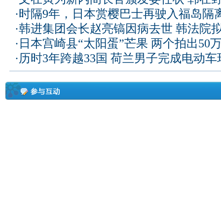
·
时隔9年，日本赏樱巴士再驶入福岛隔
·
韩进集团会长赵亮镐因病去世 韩法院
·
日本宫崎县“太阳蛋”芒果 两个拍出50
·
历时3年跨越33国 荷兰男子完成电动