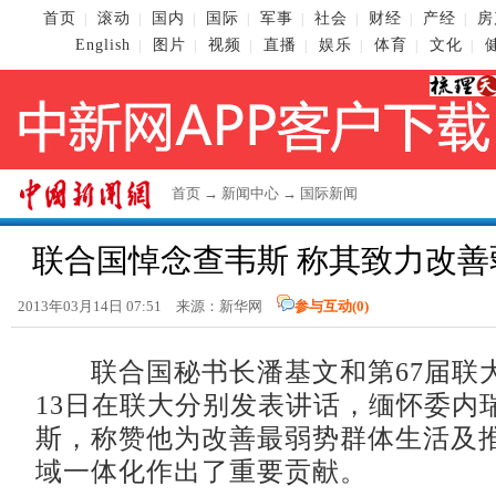
首页
滚动
国内
国际
军事
社会
财经
产经
房
|
|
|
|
|
|
|
|
English
图片
视频
直播
娱乐
体育
文化
|
|
|
|
|
|
|
首页
→
新闻中心
→
国际新闻
联合国悼念查韦斯 称其致力改善
2013年03月14日 07:51 来源：新华网
参与互动(
0
)
联合国秘书长潘基文和第67届联
13日在联大分别发表讲话，缅怀委内
斯，称赞他为改善最弱势群体生活及
域一体化作出了重要贡献。