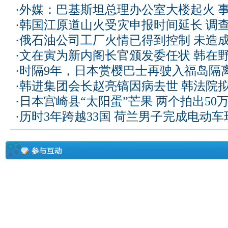
·
外媒：巴基斯坦总理办公室大楼起火 
·
韩国江原道山火受灾申报时间延长 调
·
俄石油公司工厂火情已得到控制 未造
·
文在寅为新内阁长官颁发委任状 韩在
·
时隔9年，日本赏樱巴士再驶入福岛隔
·
韩进集团会长赵亮镐因病去世 韩法院
·
日本宫崎县“太阳蛋”芒果 两个拍出50
·
历时3年跨越33国 荷兰男子完成电动