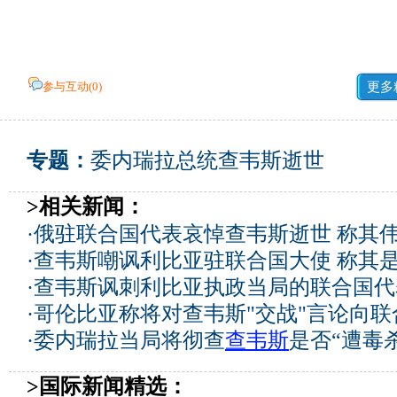
参与互动(
0
)
更多
专题：
委内瑞拉总统查韦斯逝世
>相关新闻：
·
俄驻联合国代表哀悼查韦斯逝世 称其
·
查韦斯嘲讽利比亚驻联合国大使 称其是
·
查韦斯讽刺利比亚执政当局的联合国代
·
哥伦比亚称将对查韦斯"交战"言论向联
·
委内瑞拉当局将彻查
查韦斯
是否“遭毒杀
>国际新闻精选：