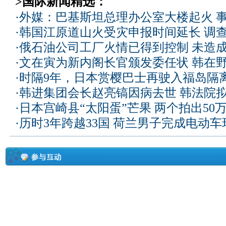
>国际新闻精选：
·
外媒：巴基斯坦总理办公室大楼起火 
·
韩国江原道山火受灾申报时间延长 调
·
俄石油公司工厂火情已得到控制 未造
·
文在寅为新内阁长官颁发委任状 韩在
·
时隔9年，日本赏樱巴士再驶入福岛隔
·
韩进集团会长赵亮镐因病去世 韩法院
·
日本宫崎县“太阳蛋”芒果 两个拍出50
·
历时3年跨越33国 荷兰男子完成电动