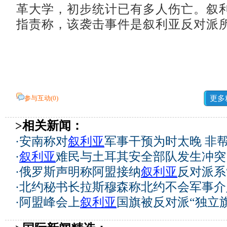
革大学，初步统计已有多人伤亡。叙
指责称，该袭击事件是叙利亚反对派
参与互动(
0
)
更多
>相关新闻：
·
安南称对
叙利亚
军事干预为时太晚 非
·
叙利亚
难民与土耳其安全部队发生冲突
·
俄罗斯声明称阿盟接纳
叙利亚
反对派系
·
北约秘书长拉斯穆森称北约不会军事介
·
阿盟峰会上
叙利亚
国旗被反对派“独立