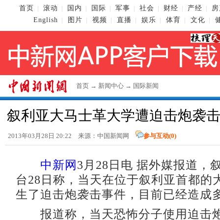
首页
滚动
国内
国际
军事
社会
财经
产经
房
|
|
|
|
|
|
|
|
English
图片
视频
直播
娱乐
体育
文化
|
|
|
|
|
|
|
首页
→
新闻中心
→
国际新闻
叙利亚大马士革大学遭迫击炮袭击
2013年03月28日 20:22 来源：
中国新闻网
参与互动(
0
)
中新网
3月28日电 据外媒报道，
台28日称，当天在位于叙利亚首都的
生了迫击炮袭击事件，目前已经造成
报道称，当天恐怖分子使用迫击炮