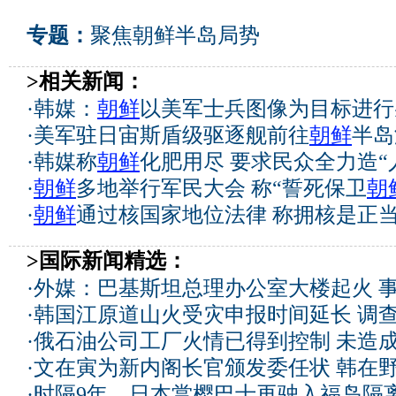
专题：
聚焦朝鲜半岛局势
>相关新闻：
·
韩媒：
朝鲜
以美军士兵图像为目标进行
·
美军驻日宙斯盾级驱逐舰前往
朝鲜
半岛
·
韩媒称
朝鲜
化肥用尽 要求民众全力造“
·
朝鲜
多地举行军民大会 称“誓死保卫
朝
·
朝鲜
通过核国家地位法律 称拥核是正
>国际新闻精选：
·
外媒：巴基斯坦总理办公室大楼起火 
·
韩国江原道山火受灾申报时间延长 调
·
俄石油公司工厂火情已得到控制 未造
·
文在寅为新内阁长官颁发委任状 韩在
·
时隔9年，日本赏樱巴士再驶入福岛隔