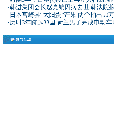
·
韩进集团会长赵亮镐因病去世 韩法院
·
日本宫崎县“太阳蛋”芒果 两个拍出50
·
历时3年跨越33国 荷兰男子完成电动