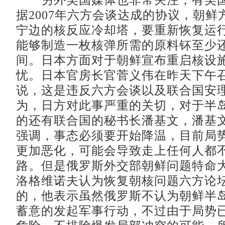
另外美国媒体也非常关注，有美国
据2007年六方会谈达成的协议，朝鲜
宁边的核反应冷却塔，要重新恢复运
能够制造一枚核弹所需的原料钚至少
间。日本方面对于朝鲜宣布重启核设
忧。日本官房长官菅义伟在昨天下午
说，这是违反六方会谈以及联合国安
为，日方对此事严重的关切，对于半
的还有联合国的秘书长潘基文，潘基
强调，事态必须要开始降温，目前局
更加恶化，可能会导致走上任何人都
路。但是俄罗斯外交部朝鲜问题特命大
洛格维诺夫认为恢复朝核问题六方论
的，他表示虽然俄罗斯不认为朝鲜半
蓄意的发起军事行动，不过由于局势