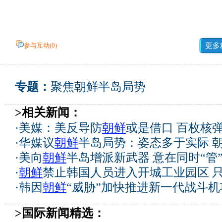
参与互动(
0
)
更多
专题：
聚焦朝鲜半岛局势
>相关新闻：
·
美媒：美反导防
朝鲜
或是借口 百枚核
·
华媒议
朝鲜
半岛局势：姿态多于实际 
·
美向
朝鲜
半岛增派新武器 意在同时“管
·
朝鲜
禁止韩国人员进入开城工业园区 
·
韩因
朝鲜
“威胁”加快推进新一代战斗机
>国际新闻精选：