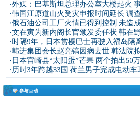
·
外媒：巴基斯坦总理办公室大楼起火 
·
韩国江原道山火受灾申报时间延长 调
·
俄石油公司工厂火情已得到控制 未造
·
文在寅为新内阁长官颁发委任状 韩在
·
时隔9年，日本赏樱巴士再驶入福岛隔
·
韩进集团会长赵亮镐因病去世 韩法院
·
日本宫崎县“太阳蛋”芒果 两个拍出50
·
历时3年跨越33国 荷兰男子完成电动