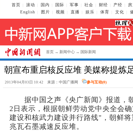
首页
滚动
国内
国际
军事
社会
财经
产经
房
|
|
|
|
|
|
|
|
English
图片
视频
直播
娱乐
体育
文化
|
|
|
|
|
|
|
首页
→
新闻中心
→
国际新闻
朝宣布重启核反应堆 美媒称提炼
2013年04月03日 10:42 来源：中国广播网
参与互动(
0
)
据中国之声《央广新闻》报道，朝
2日表示，根据朝鲜劳动党中央全会确
建设和核武力建设并行路线"，朝鲜将
兆瓦石墨减速反应堆。