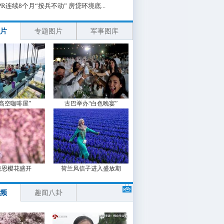
PR连续8个月“按兵不动” 房贷环境底...
片
专题图片
军事图库
“高空咖啡屋”
古巴举办“白色晚宴”
波恩樱花盛开
荷兰风信子进入盛放期
频
趣闻八卦