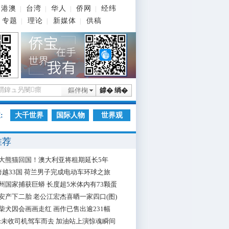
港澳
台湾
华人
侨网
经纬
|
|
|
|
专题
理论
新媒体
供稿
|
|
|
鏂伴椈
鎼� 绱�
:
大千世界
国际人物
世界观
推荐
大熊猫回国！澳大利亚将租期延长5年
跨越33国 荷兰男子完成电动车环球之旅
州国家捕获巨蟒 长度超5米体内有73颗蛋
安产下二胎 老公江宏杰喜晒一家四口(图)
柴犬因会画画走红 画作已售出逾231幅
枪未收司机驾车而去 加油站上演惊魂瞬间