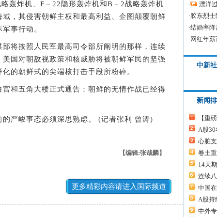
轰炸机、F－22隐形轰炸机和B－2战略轰炸机
·
漂洋过
·
胶东烈士
海域，其侵害朝鲜主权和最高利益、企图颠覆朝鲜
·
结婚率降
际军事行动。
·
网红年薪
部将按照人民军最高司令部所阐明的那样，连续
。美国对朝敌视政策和核威胁将被朝鲜军民的坚强
中新社
样化的朝鲜式的尖端核打击手段所粉碎。
宫和五角大楼正式通告：朝鲜的无情作战已经得
新闻排
【重磅
严峻事态必须深思熟虑。 (记者张利 曾涛)
A股3
心脏支
卷土重
【编辑:张哉麟】
14天
连续八
更多精彩内容请进入国际频道
中国在
A股持
中外专