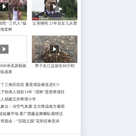
照 “三代人”猛
父亲牺牲 21年后女儿从警
摇海棠树
000米高原检验
男子在江边放生80斤蛇
训练成果
了三角区痘痘 重度感染被送进ICU
下给病人捐款14年 “谎称”是慈善项目
老人捐建五所希望小学
气象台：冷空气来袭 北方降温南方暴雨
桩如履平地 看广西藤县舞狮队展绝活
世园会：“百园之园”花初绽春意浓