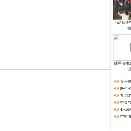
为给孩子拍
陆军海拔3
·
女子挤
·
医生私
·
九旬
·
中央
·
4米高
·
空中看