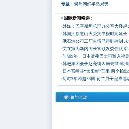
专题：
聚焦朝鲜半岛局势
>国际新闻精选：
·
外媒：巴基斯坦总理办公室大楼起
·
韩国江原道山火受灾申报时间延长
·
俄石油公司工厂火情已得到控制 
·
文在寅为新内阁长官颁发委任状 
·
时隔9年，日本赏樱巴士再驶入福
·
韩进集团会长赵亮镐因病去世 韩
·
日本宫崎县“太阳蛋”芒果 两个拍出
·
历时3年跨越33国 荷兰男子完成