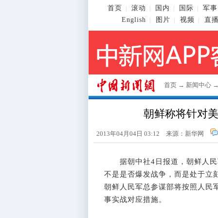
首页
滚动
国内
国际
军事
|
|
|
|
English
图片
视频
直
|
|
|
首页
→
新闻中心
朝鲜称将针对
2013年04月04日 03:12 来源：新华网
据朝中社4日报道，朝鲜人民
不是是否爆发战争，而是处于立
朝鲜人民军总参谋部将按照人民
事实战对应措施。