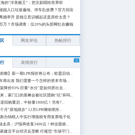
海的“洋美猴王”：把京剧唱给世界听
陵园入口垃圾遍地、停车乱收费？官方回应
离婚率升 是独立意识崛起还是房价太贵？
百万？市场调查：仅20%的头部网红在赚钱
区
网友评论
热帖排行
行
表情排行
前瞻】新一期LPR报价将公布；欧盟启动...
0年再出发 我们需要一个怎样的资本市场...
架降价93% 巨量“水分”是如何挤出去...
来，家门口的菜摊会被社区团购“玩”坏吗...
期逆回购重启，中标量1000亿！另有7...
个月“原地踏步” 12月LPR继续维持...
新办纳税人中实行增值税专用发票电子化
续走高：沪指再收复3400点！种业股掀...
家建言平台经济反垄断 吁规范“市场守门...