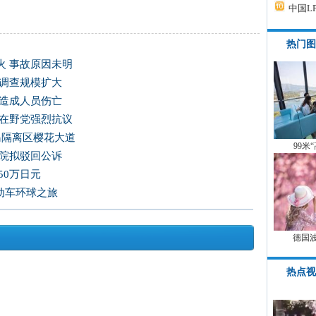
中国L
热门图
火 事故原因未明
 调查规模扩大
未造成人员伤亡
韩在野党强烈抗议
岛隔离区樱花大道
99米
法院拟驳回公诉
50万日元
电动车环球之旅
德国
热点视