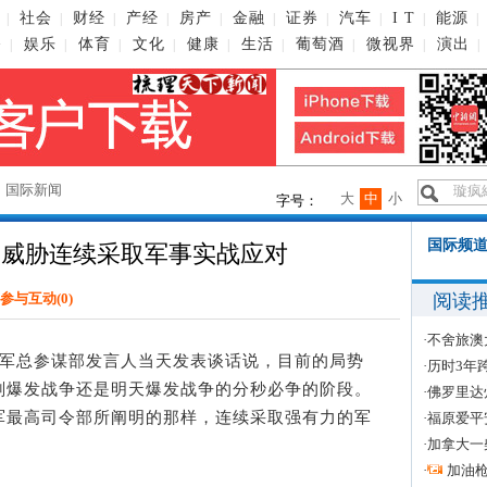
社会
财经
产经
房产
金融
证券
汽车
I T
能源
|
|
|
|
|
|
|
|
|
|
播
娱乐
体育
文化
健康
生活
葡萄酒
微视界
演出
|
|
|
|
|
|
|
|
|
→
国际新闻
大
中
小
字号：
国际频道
美威胁连续采取军事实战应对
阅读
参与互动(
0
)
·
不舍旅澳
军总参谋部发言人当天发表谈话说，目前的局势
·
历时3年
刻爆发战争还是明天爆发战争的分秒必争的阶段。
·
佛罗里达
军最高司令部所阐明的那样，连续采取强有力的军
·
福原爱平
·
加拿大一
·
加油