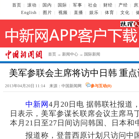
首页
滚动
国内
国际
军事
社会
财经
产经
房
|
|
|
|
|
|
|
|
English
图片
视频
直播
娱乐
体育
文化
|
|
|
|
|
|
|
首页
→
新闻中心
→
国际新闻
美军参联会主席将访中日韩 重点
2013年04月20日 11:14 来源：
中国新闻网
参与互动(
0
)
中新网
4月20日电 据韩联社报道
日表示，美军参谋长联席会议主席马丁
本月21日至27日间访问韩国、日本和
报道称，登普西原计划只访问中国