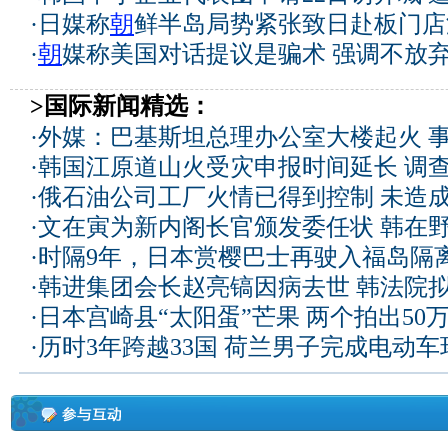
·
日媒称
朝
鲜半岛局势紧张致日赴板门店
·
朝
媒称美国对话提议是骗术 强调不放
>国际新闻精选：
·
外媒：巴基斯坦总理办公室大楼起火 
·
韩国江原道山火受灾申报时间延长 调
·
俄石油公司工厂火情已得到控制 未造
·
文在寅为新内阁长官颁发委任状 韩在
·
时隔9年，日本赏樱巴士再驶入福岛隔
·
韩进集团会长赵亮镐因病去世 韩法院
·
日本宫崎县“太阳蛋”芒果 两个拍出50
·
历时3年跨越33国 荷兰男子完成电动