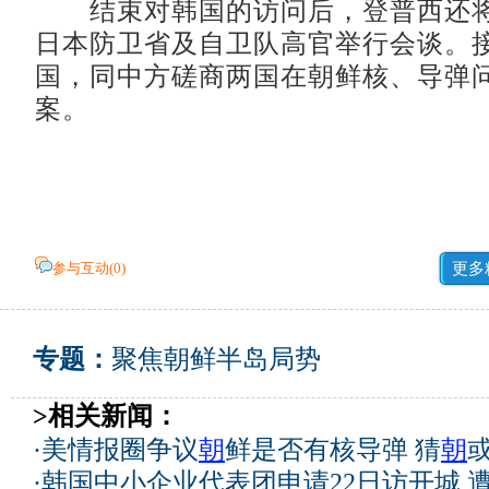
结束对韩国的访问后，登普西还将
日本防卫省及自卫队高官举行会谈。
国，同中方磋商两国在朝鲜核、导弹
案。
参与互动(
0
)
更多
专题：
聚焦朝鲜半岛局势
>相关新闻：
·
美情报圈争议
朝
鲜是否有核导弹 猜
朝
·
韩国中小企业代表团申请22日访开城 