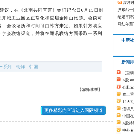
·
漂洋过
·
胶东烈士
议，在《北南共同宣言》签订纪念日6月15日到
·
结婚率降
现开城工业园区正常化和重启金刚山旅游。会谈可
·
网红年薪
题，会谈场所和时间可由韩方来定。如果韩方响应
十字会联络渠道，并将在通讯联络方面采取一系列
中新社
新闻排
一系列
朝鲜
韩国
【重磅
A股3
心脏支
【编辑:李季】
卷土重
14天
连续八
更多精彩内容请进入国际频道
中国在
A股持
中外专