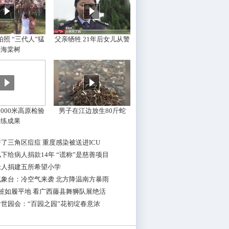
照 “三代人”猛
父亲牺牲 21年后女儿从警
摇海棠树
000米高原检验
男子在江边放生80斤蛇
训练成果
了三角区痘痘 重度感染被送进ICU
下给病人捐款14年 “谎称”是慈善项目
老人捐建五所希望小学
气象台：冷空气来袭 北方降温南方暴雨
桩如履平地 看广西藤县舞狮队展绝活
世园会：“百园之园”花初绽春意浓