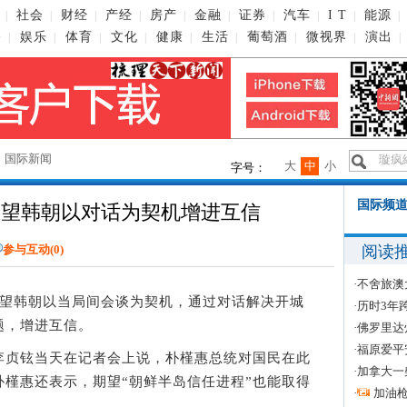
社会
财经
产经
房产
金融
证券
汽车
I T
能源
|
|
|
|
|
|
|
|
|
|
播
娱乐
体育
文化
健康
生活
葡萄酒
微视界
演出
|
|
|
|
|
|
|
|
|
→
国际新闻
大
中
小
字号：
国际频道
希望韩朝以对话为契机增进互信
阅读
参与互动(
0
)
·
不舍旅澳
望韩朝以当局间会谈为契机，通过对话解决开城
·
历时3年
题，增进互信。
·
佛罗里达
·
福原爱平
贞铉当天在记者会上说，朴槿惠总统对国民在此
·
加拿大一
槿惠还表示，期望“朝鲜半岛信任进程”也能取得
·
加油