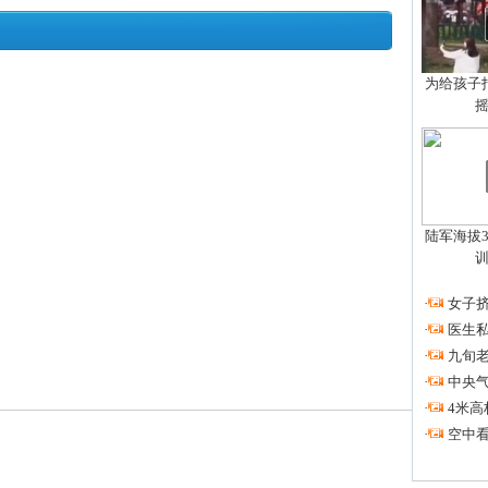
为给孩子拍
陆军海拔3
·
女子挤
·
医生私
·
九旬
·
中央
·
4米高
·
空中看