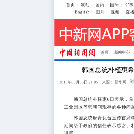
首页
滚动
国内
国际
军事
|
|
|
|
English
图片
视频
直
|
|
|
首页
→
新闻中心
韩国总统朴槿惠
2013年06月06日 21:05 来源： 新华网
韩国总统朴槿惠6日表示，希
工业园区等韩朝间现存的各种问
韩国总统府青瓦台宣传首席李
期间给予政府的信任表示感谢。朴
进展。