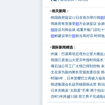
>相关新闻：
·
韩国政府提议12日在首尔举行韩
朝
·
韩政府有意接受
朝
方会谈提议 会
·
朝
提议与韩会谈 或重开板门店红
·
朝
鲜建议举行
朝
韩当局对话 时间
>国际新闻精选：
·
外媒：巴基斯坦总理办公室大楼起
·
韩国江原道山火受灾申报时间延长
·
俄石油公司工厂火情已得到控制 
·
文在寅为新内阁长官颁发委任状 
·
时隔9年，日本赏樱巴士再驶入福
·
韩进集团会长赵亮镐因病去世 韩
·
日本宫崎县“太阳蛋”芒果 两个拍出
·
历时3年跨越33国 荷兰男子完成