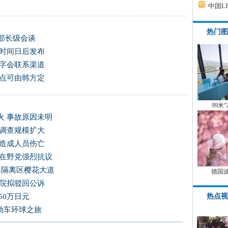
中国L
热门图
部长级会谈
谈时间日后发布
十字会联系渠道
地点可由韩方定
99米
火 事故原因未明
 调查规模扩大
未造成人员伤亡
韩在野党强烈抗议
岛隔离区樱花大道
德国
法院拟驳回公诉
热点视
50万日元
电动车环球之旅