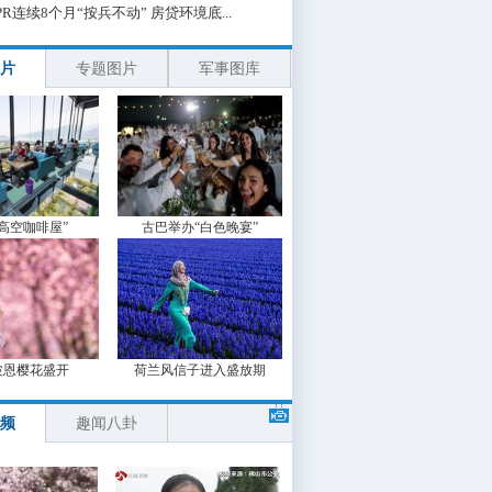
PR连续8个月“按兵不动” 房贷环境底...
片
专题图片
军事图库
“高空咖啡屋”
古巴举办“白色晚宴”
波恩樱花盛开
荷兰风信子进入盛放期
频
趣闻八卦