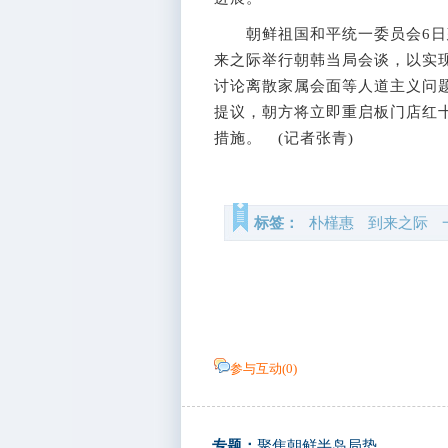
朝鲜祖国和平统一委员会6日建
来之际举行朝韩当局会谈，以实
讨论离散家属会面等人道主义问
提议，朝方将立即重启板门店红
措施。 (记者张青)
标签：
朴槿惠
到来之际
参与互动(
0
)
专题：
聚焦朝鲜半岛局势