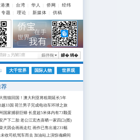
港澳
台湾
华人
侨网
经纬
|
|
|
|
专题
理论
新媒体
供稿
|
|
|
鏂伴椈
鎼� 绱�
:
大千世界
国际人物
世界观
推荐
大熊猫回国！澳大利亚将租期延长5年
跨越33国 荷兰男子完成电动车环球之旅
州国家捕获巨蟒 长度超5米体内有73颗蛋
安产下二胎 老公江宏杰喜晒一家四口(图)
柴犬因会画画走红 画作已售出逾231幅
枪未收司机驾车而去 加油站上演惊魂瞬间