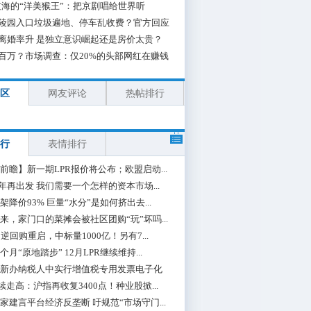
海的“洋美猴王”：把京剧唱给世界听
陵园入口垃圾遍地、停车乱收费？官方回应
离婚率升 是独立意识崛起还是房价太贵？
百万？市场调查：仅20%的头部网红在赚钱
区
网友评论
热帖排行
行
表情排行
前瞻】新一期LPR报价将公布；欧盟启动...
0年再出发 我们需要一个怎样的资本市场...
架降价93% 巨量“水分”是如何挤出去...
来，家门口的菜摊会被社区团购“玩”坏吗...
期逆回购重启，中标量1000亿！另有7...
个月“原地踏步” 12月LPR继续维持...
新办纳税人中实行增值税专用发票电子化
续走高：沪指再收复3400点！种业股掀...
家建言平台经济反垄断 吁规范“市场守门...