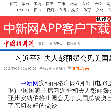
首页
滚动
国内
国际
军事
社会
财经
产经
房
|
|
|
|
|
|
|
|
English
图片
视频
直播
娱乐
体育
文化
|
|
|
|
|
|
|
首页
→
新闻中心
→
国际新闻
习近平和夫人彭丽媛会见美国
2013年06月09日 05:26 来源：
中国新闻网
参与互动(
0
)
中新网
安纳伯格庄园6月8日电 (记
琳)中国国家主席习近平和夫人彭丽媛
亚州安纳伯格庄园会见了美国总统奥
了亲切友好的交谈。