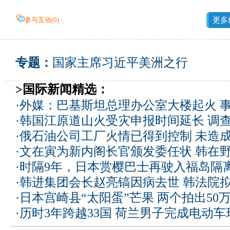
参与互动(
0
)
更多
专题：
国家主席习近平美洲之行
>国际新闻精选：
·
外媒：巴基斯坦总理办公室大楼起火 
·
韩国江原道山火受灾申报时间延长 调
·
俄石油公司工厂火情已得到控制 未造
·
文在寅为新内阁长官颁发委任状 韩在
·
时隔9年，日本赏樱巴士再驶入福岛隔
·
韩进集团会长赵亮镐因病去世 韩法院
·
日本宫崎县“太阳蛋”芒果 两个拍出50
·
历时3年跨越33国 荷兰男子完成电动