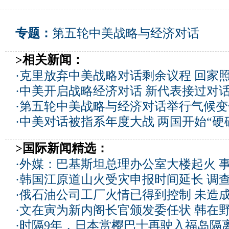
专题：
第五轮中美战略与经济对话
>相关新闻：
·
克里放弃中美战略对话剩余议程 回家
·
中美开启战略经济对话 新代表接过对
·
第五轮中美战略与经济对话举行气候变
·
中美对话被指系年度大战 两国开始“硬
>国际新闻精选：
·
外媒：巴基斯坦总理办公室大楼起火 
·
韩国江原道山火受灾申报时间延长 调
·
俄石油公司工厂火情已得到控制 未造
·
文在寅为新内阁长官颁发委任状 韩在
·
时隔9年，日本赏樱巴士再驶入福岛隔