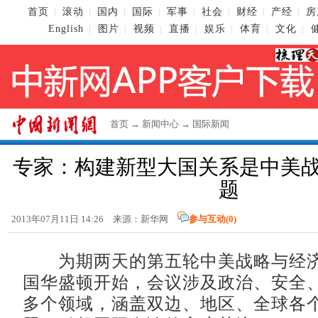
首页
滚动
国内
国际
军事
社会
财经
产经
房
|
|
|
|
|
|
|
|
English
图片
视频
直播
娱乐
体育
文化
|
|
|
|
|
|
|
首页
→
新闻中心
→
国际新闻
专家：构建新型大国关系是中美
题
2013年07月11日 14:26 来源：新华网
参与互动(
0
)
为期两天的第五轮中美战略与经济
国华盛顿开始，会议涉及政治、安全
多个领域，涵盖双边、地区、全球各