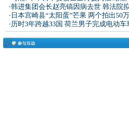
·
韩进集团会长赵亮镐因病去世 韩法院
·
日本宫崎县“太阳蛋”芒果 两个拍出50
·
历时3年跨越33国 荷兰男子完成电动