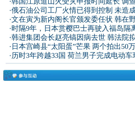
·
韩国江原道山火受灾申报时间延长 调
·
俄石油公司工厂火情已得到控制 未造
·
文在寅为新内阁长官颁发委任状 韩在
·
时隔9年，日本赏樱巴士再驶入福岛隔
·
韩进集团会长赵亮镐因病去世 韩法院
·
日本宫崎县“太阳蛋”芒果 两个拍出50
·
历时3年跨越33国 荷兰男子完成电动