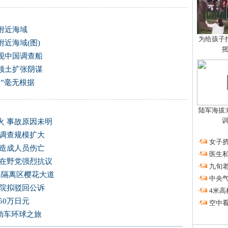
附近海域
为给孩子拍
附近海域(图)
现中国调查船
领土扩张阴谋
岛”毫无根据
陆军海拔3
火 事故原因未明
 调查规模扩大
·
女子挤
未造成人员伤亡
·
医生私
韩在野党强烈抗议
·
九旬
岛隔离区樱花大道
·
中央
法院拟驳回公诉
·
4米高
50万日元
·
空中看
电动车环球之旅