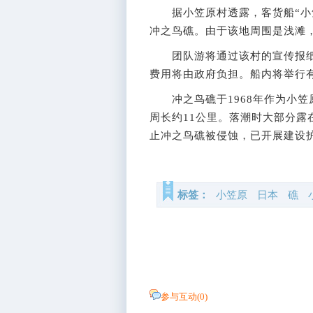
据小笠原村透露，客货船“小笠
冲之鸟礁。由于该地周围是浅滩
团队游将通过该村的宣传报纸
费用将由政府负担。船内将举行
冲之鸟礁于1968年作为小笠
周长约11公里。落潮时大部分
止冲之鸟礁被侵蚀，已开展建设
标签：
小笠原
日本
礁
参与互动(
0
)