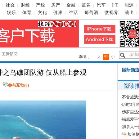
社会
财经
产经
房产
金融
证券
汽车
I T
能源
|
|
|
|
|
|
|
|
|
|
播
娱乐
体育
文化
健康
生活
葡萄酒
微视界
演出
|
|
|
|
|
|
|
|
|
→
国际新闻
大
中
小
字号：
国际频道
冲之鸟礁团队游 仅从船上参观
阅读
参与互动(
0
)
·
不舍旅澳
·
历时3年
·
佛罗里达
·
福原爱平
·
加拿大一
·
加油