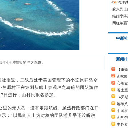
·
漂洋过
·
胶东烈士
·
结婚率降
·
网红年薪
中新社
新闻排
05年4月时拍摄的冲之鸟礁。
【重磅
A股3
共同社报道，二战后处于美国管理下的小笠原群岛今
心脏支
都小笠原村正在策划从船上参观冲之鸟礁的团队游作
卷土重
27日进行，由村民报名参加。
14天
连续八
公里的无人岛，没有定期航线。虽然行政部门在开
中国在
表示：“以民间人士为对象的团队游几乎还没听说
A股持
中外专