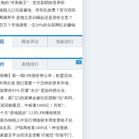
海的“洋美猴王”：把京剧唱给世界听
陵园入口垃圾遍地、停车乱收费？官方回应
离婚率升 是独立意识崛起还是房价太贵？
百万？市场调查：仅20%的头部网红在赚钱
区
网友评论
热帖排行
行
表情排行
前瞻】新一期LPR报价将公布；欧盟启动...
0年再出发 我们需要一个怎样的资本市场...
架降价93% 巨量“水分”是如何挤出去...
来，家门口的菜摊会被社区团购“玩”坏吗...
期逆回购重启，中标量1000亿！另有7...
个月“原地踏步” 12月LPR继续维持...
新办纳税人中实行增值税专用发票电子化
续走高：沪指再收复3400点！种业股掀...
家建言平台经济反垄断 吁规范“市场守门...