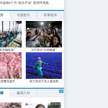
PR连续8个月“按兵不动” 房贷环境底...
片
专题图片
军事图库
“高空咖啡屋”
古巴举办“白色晚宴”
波恩樱花盛开
荷兰风信子进入盛放期
频
趣闻八卦