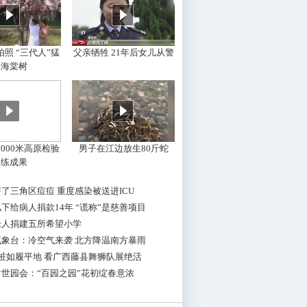
照 “三代人”猛
父亲牺牲 21年后女儿从警
摇海棠树
000米高原检验
男子在江边放生80斤蛇
训练成果
了三角区痘痘 重度感染被送进ICU
下给病人捐款14年 “谎称”是慈善项目
老人捐建五所希望小学
气象台：冷空气来袭 北方降温南方暴雨
桩如履平地 看广西藤县舞狮队展绝活
世园会：“百园之园”花初绽春意浓