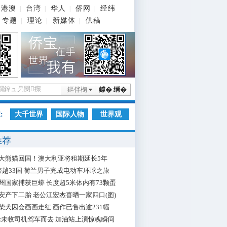
港澳
台湾
华人
侨网
经纬
|
|
|
|
专题
理论
新媒体
供稿
|
|
|
鏂伴椈
鎼� 绱�
:
大千世界
国际人物
世界观
推荐
大熊猫回国！澳大利亚将租期延长5年
跨越33国 荷兰男子完成电动车环球之旅
州国家捕获巨蟒 长度超5米体内有73颗蛋
安产下二胎 老公江宏杰喜晒一家四口(图)
柴犬因会画画走红 画作已售出逾231幅
枪未收司机驾车而去 加油站上演惊魂瞬间