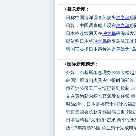
>相关新闻：
·
日称中国海洋调查船驶离
冲之鸟
礁
·
日媒：中国调查船出现在
冲之鸟
礁
·
日本称连续两天在
冲之鸟
礁海域发
·
朝鲜称日本将
冲之鸟
礁变岛体现其
·
韩国官员指日本声称
冲之鸟
礁为“
>国际新闻精选：
·
外媒：巴基斯坦总理办公室大楼起
·
韩国江原道山火受灾申报时间延长
·
俄石油公司工厂火情已得到控制 
·
文在寅为新内阁长官颁发委任状 
·
时隔9年，日本赏樱巴士再驶入福
·
韩进集团会长赵亮镐因病去世 韩
·
日本宫崎县“太阳蛋”芒果 两个拍出
·
历时3年跨越33国 荷兰男子完成