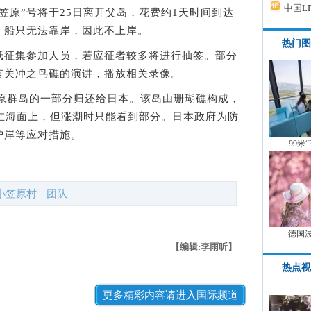
中国L
原”号将于25日离开父岛，花费约1天时间到达
，船只无法靠岸，因此不上岸。
热门图
征集参加人员，若应征者较多将进行抽签。部分
有关冲之鸟礁的演讲，播放相关录像。
原群岛的一部分归还给日本。该岛由珊瑚礁构成，
露在海面上，但涨潮时只能看到部分。日本政府为防
护岸等应对措施。
99米
小笠原村
团队
德国
【编辑:李雨昕】
热点视
更多精彩内容请进入国际频道