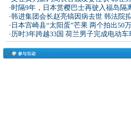
·
时隔9年，日本赏樱巴士再驶入福岛隔
·
韩进集团会长赵亮镐因病去世 韩法院
·
日本宫崎县“太阳蛋”芒果 两个拍出50
·
历时3年跨越33国 荷兰男子完成电动