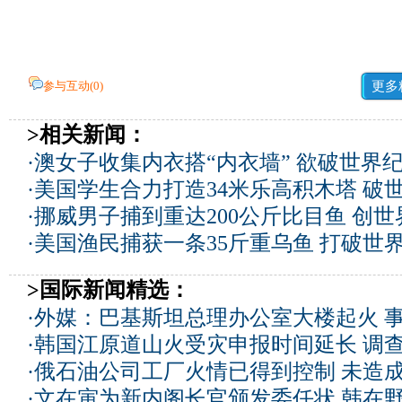
参与互动(
0
)
更多
>相关新闻：
·
澳女子收集内衣搭“内衣墙” 欲破世界纪
·
美国学生合力打造34米乐高积木塔 破
·
挪威男子捕到重达200公斤比目鱼 创世
·
美国渔民捕获一条35斤重乌鱼 打破世界
>国际新闻精选：
·
外媒：巴基斯坦总理办公室大楼起火 
·
韩国江原道山火受灾申报时间延长 调
·
俄石油公司工厂火情已得到控制 未造
·
文在寅为新内阁长官颁发委任状 韩在