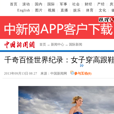
首页
滚动
国内
国际
军事
社会
财经
产经
房
|
|
|
|
|
|
|
|
English
图片
视频
直播
娱乐
体育
文化
|
|
|
|
|
|
|
首页
→
新闻中心
→
国际新闻
千奇百怪世界纪录：女子穿高跟鞋
2013年09月13日 08:27 来源：
中国新闻网
参与互动(
0
)