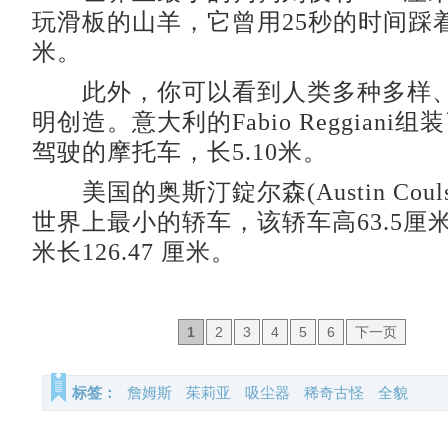
玩滑板的山羊，它曾用25秒的时间踩着
米。
此外，你可以看到人类多种多样、
明创造。意大利的Fabio Reggiani
驾驶的摩托车，长5.10米。
美国的奥斯汀錠尔森(Austin Coul
世界上最小的轿车，该轿车高63.5厘米， 
米长126.47 厘米。
1
2
3
4
5
6
下一页
标签：
詹姆斯
茱莉亚
吸尘器
稀奇古怪
全貌