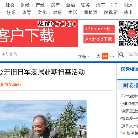
社会
财经
产经
房产
金融
证券
汽车
I T
能源
|
|
|
|
|
|
|
|
|
|
播
娱乐
体育
文化
健康
生活
葡萄酒
微视界
演出
|
|
|
|
|
|
|
|
|
→
国际新闻
大
中
小
字号：
国际频道
公开旧日军遗属赴朝扫墓活动
阅读
参与互动(
0
)
·
不舍旅澳
·
历时3年
·
佛罗里达
·
福原爱平
·
加拿大一
·
加油