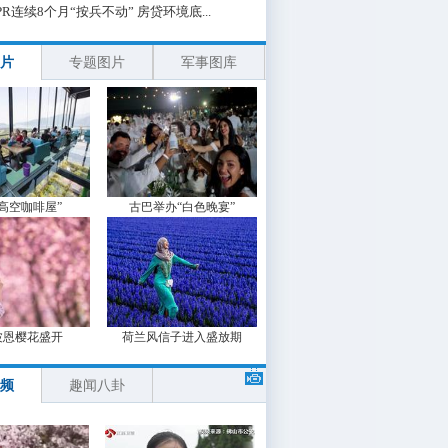
PR连续8个月“按兵不动” 房贷环境底...
片
专题图片
军事图库
“高空咖啡屋”
古巴举办“白色晚宴”
波恩樱花盛开
荷兰风信子进入盛放期
频
趣闻八卦