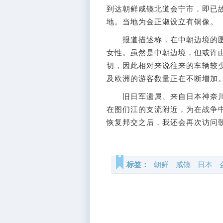
到达朝鲜咸镜北道会宁市，即已
地。当地为金正淑设立有铜像。
报道描述称，在中朝边境的图
女性。虽然是中朝边境，但或许
切，因此相对来说往来的车辆较
及欧洲的游客数量正在不断增加
旧日军遗属、来自日本神奈川县
在图们江的支流附近，为在战争
恢复邦交之后，我还会再次访问朝
标签：
朝鲜
咸镜
日本