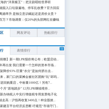
海的“洋美猴王”：把京剧唱给世界听
陵园入口垃圾遍地、停车乱收费？官方回应
离婚率升 是独立意识崛起还是房价太贵？
百万？市场调查：仅20%的头部网红在赚钱
区
网友评论
热帖排行
行
表情排行
前瞻】新一期LPR报价将公布；欧盟启动...
0年再出发 我们需要一个怎样的资本市场...
架降价93% 巨量“水分”是如何挤出去...
来，家门口的菜摊会被社区团购“玩”坏吗...
期逆回购重启，中标量1000亿！另有7...
个月“原地踏步” 12月LPR继续维持...
新办纳税人中实行增值税专用发票电子化
续走高：沪指再收复3400点！种业股掀...
家建言平台经济反垄断 吁规范“市场守门...