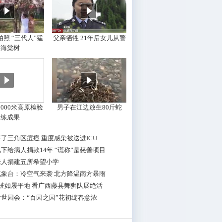
照 “三代人”猛
父亲牺牲 21年后女儿从警
摇海棠树
000米高原检验
男子在江边放生80斤蛇
训练成果
了三角区痘痘 重度感染被送进ICU
下给病人捐款14年 “谎称”是慈善项目
老人捐建五所希望小学
气象台：冷空气来袭 北方降温南方暴雨
桩如履平地 看广西藤县舞狮队展绝活
世园会：“百园之园”花初绽春意浓