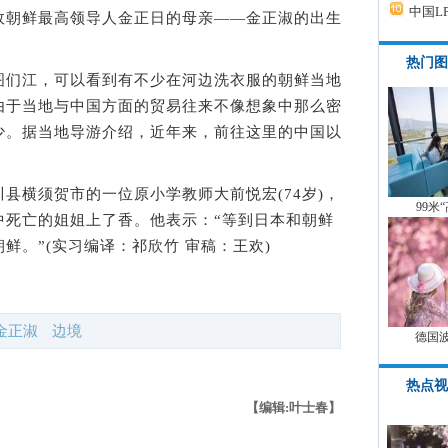
中国L
故朝鲜最高领导人金正日的母亲——金正淑的出生
热门图
们江，可以看到有不少在河边洗衣服的朝鲜当地
由于当地与中国方面的贸易往来不像想象中那么密
少。据当地导游介绍，近年来，前往这里的中国以
。
横须贺市的一位原小学教师大前悦宏(74岁)，
99米
中死亡的姐姐上了香。他表示：“等到日本和朝鲜
鲜。”(实习编译：祁欣竹 审稿：王欢)
金正淑
边境
德国
热点视
【编辑:叶士春】