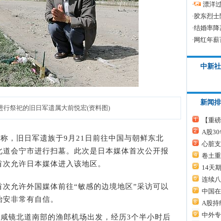
·
漂洋过
·
胶东烈士
·
结婚率降
·
网红年薪
中新社
新闻排
进行祭祀的旧日军遗属大前悦宏(资料图)
【重磅
A股3
称，旧日军遗族于9月21日前往中国与朝鲜东北
心脏支
北道会宁市进行扫墓。此次是日本媒体首次公开报
卷土重
首次允许日本媒体进入该地区。
14天
连续八
允许外国媒体前往“敏感的边境地区”采访可以
中国在
治安非常有自信。
A股持
中外专
咸镜北道南部的渔郎机场出发，经历3个半小时后