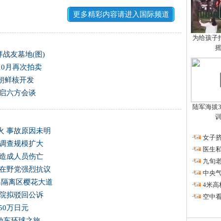
更多精彩内容请进入国际频道
为给孩子拍
战友墓地(图)
0月再次拍卖
朝鲜核开发
重启六方会谈
陆军海拔3
火 事故原因未明
·
女子挤
 调查规模扩大
·
医生私
未造成人员伤亡
·
九旬
韩在野党强烈抗议
·
中央
岛隔离区樱花大道
·
4米高
法院拟驳回公诉
·
空中看
50万日元
电动车环球之旅