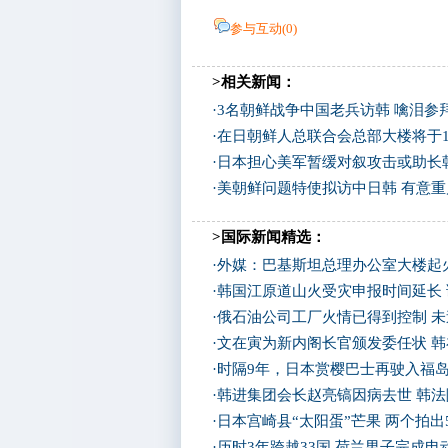
参与互动(
0
)
>相关新闻：
·
3名朝鲜战争中国老兵访韩 噙泪参拜
·
在日朝鲜人总联合会总部大楼将于1
·
日本担心美军暂缓对叙攻击或助长
·
美朝鲜问题特使拟访中日韩 有意
>国际新闻精选：
·
外媒：巴基斯坦总理办公室大楼起
·
韩国江原道山火受灾申报时间延长
·
俄石油公司工厂火情已得到控制 
·
文在寅为新内阁长官颁发委任状 
·
时隔9年，日本赏樱巴士再驶入福
·
韩进集团会长赵亮镐因病去世 韩
·
日本宫崎县“太阳蛋”芒果 两个拍出
·
历时3年跨越33国 荷兰男子完成