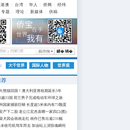
港澳
台湾
华人
侨网
经纬
|
|
|
|
专题
理论
新媒体
供稿
|
|
|
鏂伴椈
鎼� 绱�
:
大千世界
国际人物
世界观
推荐
大熊猫回国！澳大利亚将租期延长5年
跨越33国 荷兰男子完成电动车环球之旅
州国家捕获巨蟒 长度超5米体内有73颗蛋
安产下二胎 老公江宏杰喜晒一家四口(图)
柴犬因会画画走红 画作已售出逾231幅
枪未收司机驾车而去 加油站上演惊魂瞬间