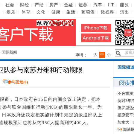
社会
财经
产经
房产
金融
证券
汽车
I T
能源
|
|
|
|
|
|
|
|
|
|
播
娱乐
体育
文化
健康
生活
葡萄酒
微视界
演出
|
|
|
|
|
|
|
|
|
→
国际新闻
大
中
小
字号：
国际频道
卫队参与南苏丹维和行动期限
阅读
参与互动(
0
)
·
不舍旅澳
同社报道，日本政府在15日的内阁会议上决定，把本
·
历时3年
丹参与联合国维和行动(PKO)的期限延长一年。为
·
佛罗里达
，日本政府还决定把实施计划中规定的派遣部队上
·
福原爱平
·
加拿大一
派遣规模预计也将从约350人提高到约400人。
·
加油