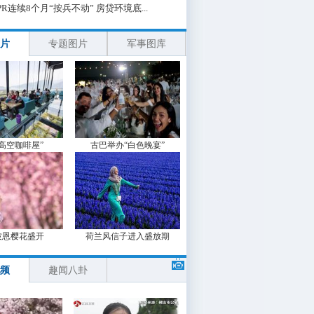
PR连续8个月“按兵不动” 房贷环境底...
片
专题图片
军事图库
“高空咖啡屋”
古巴举办“白色晚宴”
波恩樱花盛开
荷兰风信子进入盛放期
频
趣闻八卦