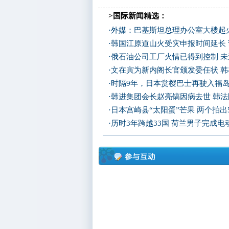
>国际新闻精选：
·
外媒：巴基斯坦总理办公室大楼起
·
韩国江原道山火受灾申报时间延长
·
俄石油公司工厂火情已得到控制 
·
文在寅为新内阁长官颁发委任状 
·
时隔9年，日本赏樱巴士再驶入福
·
韩进集团会长赵亮镐因病去世 韩
·
日本宫崎县“太阳蛋”芒果 两个拍出
·
历时3年跨越33国 荷兰男子完成