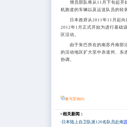
增员部队将从11月下旬起开始
机跑道的车辆以及运送队员的轻装
日本政府从2011年11月起向
2012年1月正式开始为进行基
区活动。
由于朱巴所在的南苏丹南部治
的活动地区扩大至中赤道州、东
协调。
参与互动(
0
)
>相关新闻：
·
日本陆上自卫队派120名队员赴南