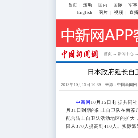
首页
滚动
国内
国际
军事
|
|
|
|
English
图片
视频
直
|
|
|
首页
→
新闻中心
日本政府延长自
2013年10月15日 10:39 来源：
中国新闻网
中新网
10月15日电 据共
月31日到期的陆上自卫队在南苏
配合陆上自卫队活动地区的扩大
限从370人提高到410人。实际