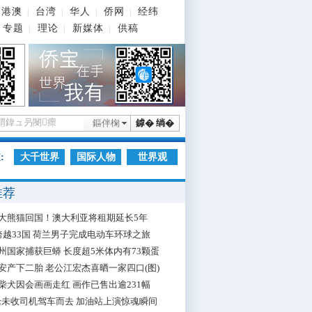
港澳
台湾
华人
侨网
经纬
|
|
|
|
专题
理论
新媒体
供稿
|
|
|
鏂伴椈
鎼� 绱�
:
大千世界
国际人物
世界观
推荐
大熊猫回国！澳大利亚将租期延长5年
跨越33国 荷兰男子完成电动车环球之旅
州国家捕获巨蟒 长度超5米体内有73颗蛋
安产下二胎 老公江宏杰喜晒一家四口(图)
柴犬因会画画走红 画作已售出逾231幅
枪未收司机驾车而去 加油站上演惊魂瞬间