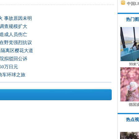
中国L
火 事故原因未明
热门图
 调查规模扩大
未造成人员伤亡
韩在野党强烈抗议
岛隔离区樱花大道
法院拟驳回公诉
99米
50万日元
电动车环球之旅
德国
热点视