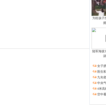
为给孩子拍
陆军海拔3
·
女子挤
·
医生私
·
九旬
·
中央
·
4米高
·
空中看