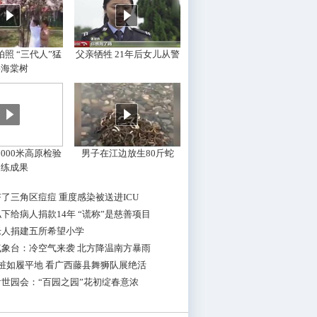
照 “三代人”猛
父亲牺牲 21年后女儿从警
摇海棠树
000米高原检验
男子在江边放生80斤蛇
训练成果
了三角区痘痘 重度感染被送进ICU
下给病人捐款14年 “谎称”是慈善项目
老人捐建五所希望小学
气象台：冷空气来袭 北方降温南方暴雨
桩如履平地 看广西藤县舞狮队展绝活
世园会：“百园之园”花初绽春意浓