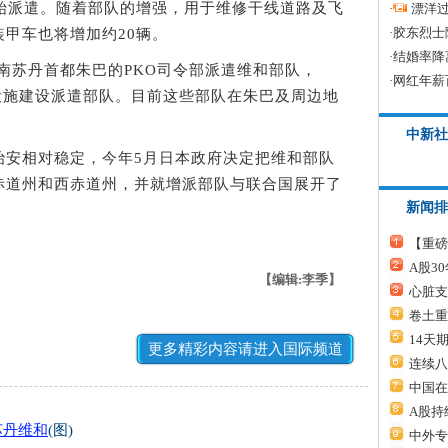
派遣。随着部队的增强，用于维修干线道路及飞
·
漂洋过
·
胶东烈士
甲车也将增加约20辆。
·
结婚率降
南苏丹首都朱巴的PKO司令部派遣维和部队，
·
网红年薪
础设施建设派遣部队。目前这些部队在朱巴及周边地
中新社
安相对稳定，今年5月日本政府决定把维和部队
赤道州和西赤道州，并就增派部队与联合国展开了
新闻排
【重磅
A股3
【编辑:李季】
心脏支
卷土重
14天
更多精彩内容请进入国际频道
连续八
中国在
A股持
苏丹维和
(图)
中外专