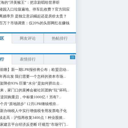
海的“洋美猴王”：把京剧唱给世界听
陵园入口垃圾遍地、停车乱收费？官方回应
离婚率升 是独立意识崛起还是房价太贵？
百万？市场调查：仅20%的头部网红在赚钱
区
网友评论
热帖排行
行
表情排行
前瞻】新一期LPR报价将公布；欧盟启动...
0年再出发 我们需要一个怎样的资本市场...
架降价93% 巨量“水分”是如何挤出去...
来，家门口的菜摊会被社区团购“玩”坏吗...
期逆回购重启，中标量1000亿！另有7...
个月“原地踏步” 12月LPR继续维持...
新办纳税人中实行增值税专用发票电子化
续走高：沪指再收复3400点！种业股掀...
家建言平台经济反垄断 吁规范“市场守门...