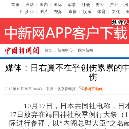
首页
滚动
国内
国际
军事
社会
财经
产经
房
|
|
|
|
|
|
|
|
English
图片
视频
直播
娱乐
体育
文化
|
|
|
|
|
|
|
首页
→
新闻中心
→
国际新闻
媒体：日右翼不在乎创伤累累的
伤
2013年10月20日 04:43 来源：北京青年报
参与互动(
0
)
10月17日，日本共同社电称，日
17日放弃在靖国神社秋季例行大祭（1
际进行参拜，以“内阁总理大臣”之名