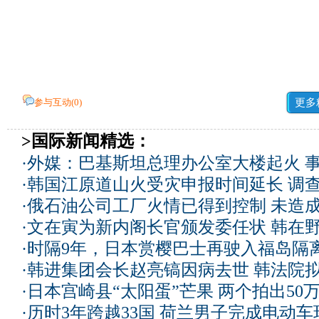
参与互动(
0
)
更多
>国际新闻精选：
·
外媒：巴基斯坦总理办公室大楼起火 
·
韩国江原道山火受灾申报时间延长 调
·
俄石油公司工厂火情已得到控制 未造
·
文在寅为新内阁长官颁发委任状 韩在
·
时隔9年，日本赏樱巴士再驶入福岛隔
·
韩进集团会长赵亮镐因病去世 韩法院
·
日本宫崎县“太阳蛋”芒果 两个拍出50
·
历时3年跨越33国 荷兰男子完成电动