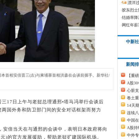
·
漂洋过
·
胶东烈士
·
结婚率降
·
网红年薪
中新社
新闻排
日本首相安倍晋三(左)与柬埔寨首相洪森在会谈前握手。新华社/
【重磅
A股3
心脏支
卷土重
17日上午与老挝总理通邢•塔马冯举行会谈后
14天
建两国外务和防卫部门间的安全对话框架而努力
连续八
中国在
A股持
，安倍当天在与通邢的会谈中，表明日本政府将向
中外专
万美元)的官方发展援助，帮助老挝扩建国际机场。