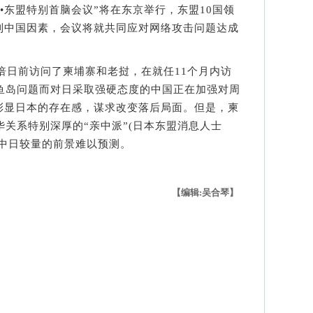
东盟特别首脑会议”将在东京举行，东盟10国领
到中国因素，会议将就共同应对网络攻击问题达成
倍日前访问了柬埔寨和老挝，在就任11个月内访
钓鱼岛问题而对日采取强硬态度的中国正在加强对周
彰显日本的存在感，谋求改变落后局面。但是，柬
华关系特别深厚的“亲中派”(日本东盟消息人士
，中日较量的前景难以预测。
【编辑:吴合琴】