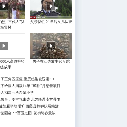
照 “三代人”猛
父亲牺牲 21年后女儿从警
摇海棠树
000米高原检验
男子在江边放生80斤蛇
训练成果
了三角区痘痘 重度感染被送进ICU
下给病人捐款14年 “谎称”是慈善项目
老人捐建五所希望小学
气象台：冷空气来袭 北方降温南方暴雨
桩如履平地 看广西藤县舞狮队展绝活
世园会：“百园之园”花初绽春意浓