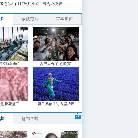
PR连续8个月“按兵不动” 房贷环境底...
片
专题图片
军事图库
“高空咖啡屋”
古巴举办“白色晚宴”
波恩樱花盛开
荷兰风信子进入盛放期
频
趣闻八卦