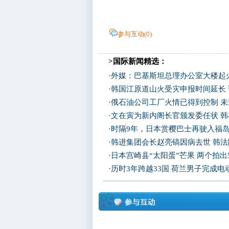
参与互动(
0
)
>国际新闻精选：
·
外媒：巴基斯坦总理办公室大楼起
·
韩国江原道山火受灾申报时间延长
·
俄石油公司工厂火情已得到控制 
·
文在寅为新内阁长官颁发委任状 
·
时隔9年，日本赏樱巴士再驶入福
·
韩进集团会长赵亮镐因病去世 韩
·
日本宫崎县“太阳蛋”芒果 两个拍出
·
历时3年跨越33国 荷兰男子完成