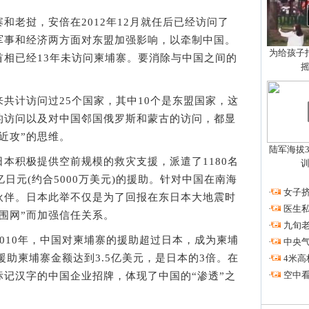
老挝，安倍在2012年12月就任后已经访问了
军事和经济两方面对东盟加强影响，以牵制中国。
为给孩子拍
首相已经13年未访问柬埔寨。要消除与中国之间的
计访问过25个国家，其中10个是东盟国家，这
的访问以及对中国邻国俄罗斯和蒙古的访问，都显
近攻”的思维。
陆军海拔3
积极提供空前规模的救灾支援，派遣了1180名
日元(约合5000万美元)的援助。针对中国在南海
·
女子挤
伙伴。日本此举不仅是为了回报在东日本大地震时
·
医生私
围网”而加强信任关系。
·
九旬
10年，中国对柬埔寨的援助超过日本，成为柬埔
·
中央
援助柬埔寨金额达到3.5亿美元，是日本的3倍。在
·
4米高
·
空中看
记汉字的中国企业招牌，体现了中国的“渗透”之