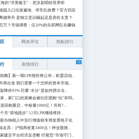
海的“洋美猴王”：把京剧唱给世界听
陵园入口垃圾遍地、停车乱收费？官方回应
离婚率升 是独立意识崛起还是房价太贵？
百万？市场调查：仅20%的头部网红在赚钱
区
网友评论
热帖排行
行
表情排行
前瞻】新一期LPR报价将公布；欧盟启动...
0年再出发 我们需要一个怎样的资本市场...
架降价93% 巨量“水分”是如何挤出去...
来，家门口的菜摊会被社区团购“玩”坏吗...
期逆回购重启，中标量1000亿！另有7...
个月“原地踏步” 12月LPR继续维持...
新办纳税人中实行增值税专用发票电子化
续走高：沪指再收复3400点！种业股掀...
家建言平台经济反垄断 吁规范“市场守门...