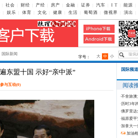
社会
财经
产经
房产
金融
证券
汽车
I T
能源
|
|
|
|
|
|
|
|
|
|
播
娱乐
体育
文化
健康
生活
葡萄酒
微视界
演出
|
|
|
|
|
|
|
|
|
→
国际新闻
大
中
小
字号：
国际频道
遍东盟十国 示好“亲中派”
阅读
参与互动(
0
)
·
不舍旅澳
·
历时3年
·
佛罗里达
·
福原爱平
·
加拿大一
·
加油