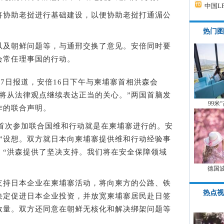
中国L
协助老挝进行基础建设，以便协助老挝打通湄公
热门图
及朝鲜问题等，与通邢交换了意见。安倍同时要
会常任理事国的行动。
7日报道，安倍16日下午与柬埔寨首相洪森会
将从法律观点继续表达正当的关心。”两国首脑发
99米
作的联合声明。
首次参加联合国维和行动就是在柬埔寨进行的。安
”设想。双方就日本向柬埔寨提供维和行动经验事
：“洪森提供了坚决支持。我们将在安全保障领域
德国
持日本企业在柬埔寨活动，将向柬方的公路、铁
热点视
决定促进日本企业投资，并放宽柬埔寨居民赴日签
数量。双方还同意在朝鲜无核化和解决绑架问题等