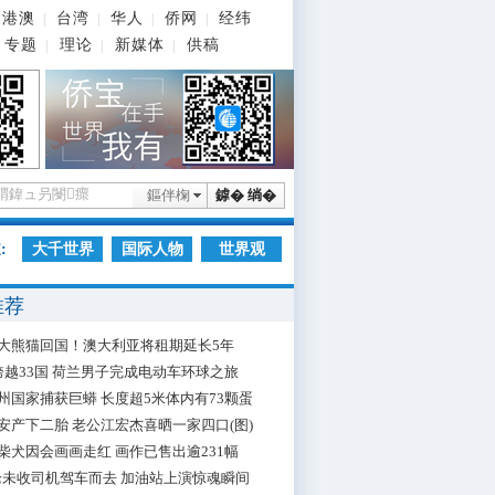
港澳
台湾
华人
侨网
经纬
|
|
|
|
专题
理论
新媒体
供稿
|
|
|
鏂伴椈
鎼� 绱�
:
大千世界
国际人物
世界观
推荐
大熊猫回国！澳大利亚将租期延长5年
跨越33国 荷兰男子完成电动车环球之旅
州国家捕获巨蟒 长度超5米体内有73颗蛋
安产下二胎 老公江宏杰喜晒一家四口(图)
柴犬因会画画走红 画作已售出逾231幅
枪未收司机驾车而去 加油站上演惊魂瞬间