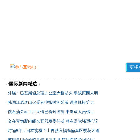
参与互动(
0
)
更多
>国际新闻精选：
·
外媒：巴基斯坦总理办公室大楼起火 事故原因未明
·
韩国江原道山火受灾申报时间延长 调查规模扩大
·
俄石油公司工厂火情已得到控制 未造成人员伤亡
·
文在寅为新内阁长官颁发委任状 韩在野党强烈抗议
·
时隔9年，日本赏樱巴士再驶入福岛隔离区樱花大道
·
韩进集团会长赵亮镐因病去世 韩法院拟驳回公诉