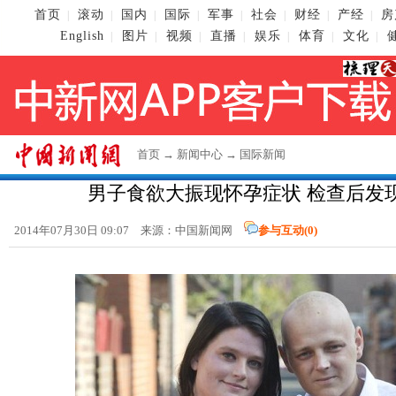
首页
滚动
国内
国际
军事
社会
财经
产经
房
|
|
|
|
|
|
|
|
English
图片
视频
直播
娱乐
体育
文化
|
|
|
|
|
|
|
首页
→
新闻中心
→
国际新闻
男子食欲大振现怀孕症状 检查后发
2014年07月30日 09:07 来源：
中国新闻网
参与互动(
0
)