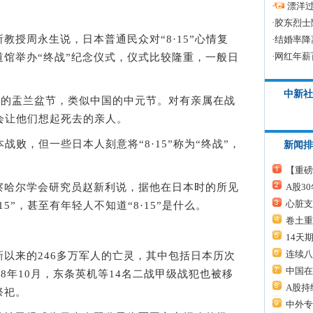
·
漂洋过
·
胶东烈士
周永生说，日本普通民众对“8·15”心情复
·
结婚率降
·
网红年薪
馆举办“终战”纪念仪式，仪式比较隆重，一般日
中新社
的盂兰盆节，类似中国的中元节。对有亲属在战
许会让他们想起死去的亲人。
战败，但一些日本人刻意将“8·15”称为“终战”，
新闻排
【重磅
哈尔学会研究员赵新利说，据他在日本时的所见
A股3
心脏支
5”，甚至有年轻人不知道“8·15”是什么。
卷土重
14天
连续八
来的246多万军人的亡灵，其中包括日本历次
中国在
8年10月，东条英机等14名二战甲级战犯也被移
A股持
祭祀。
中外专