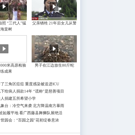
照 “三代人”猛
父亲牺牲 21年后女儿从警
摇海棠树
000米高原检验
男子在江边放生80斤蛇
训练成果
了三角区痘痘 重度感染被送进ICU
下给病人捐款14年 “谎称”是慈善项目
老人捐建五所希望小学
气象台：冷空气来袭 北方降温南方暴雨
桩如履平地 看广西藤县舞狮队展绝活
世园会：“百园之园”花初绽春意浓