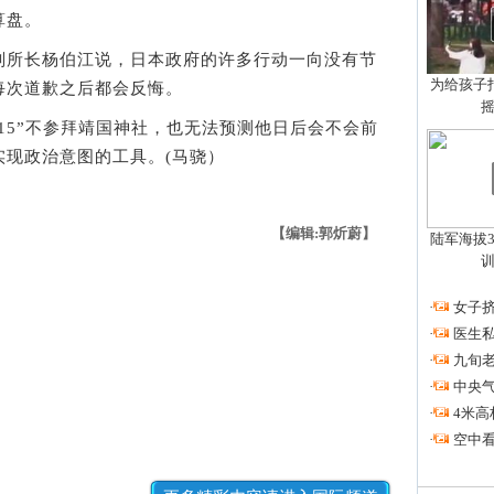
算盘。
所长杨伯江说，日本政府的许多行动一向没有节
为给孩子拍
每次道歉之后都会反悔。
5”不参拜靖国神社，也无法预测他日后会不会前
实现政治意图的工具。(马骁）
【编辑:郭炘蔚】
陆军海拔3
·
女子挤
·
医生私
·
九旬
·
中央
·
4米高
·
空中看