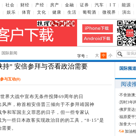
社会
财经
产经
房产
金融
证券
汽车
I T
能源
|
|
|
|
|
|
|
|
|
|
播
娱乐
体育
文化
健康
生活
葡萄酒
微视界
演出
|
|
|
|
|
|
|
|
|
→
国际新闻
大
中
小
字号：
挟持” 安倍参拜与否看政治需要
国际频道
参与互动(
0
)
阅读
·
不舍旅澳
世界大战中宣布无条件投降69周年的日
·
历时3年
员放出风声，称首相安倍晋三倾向于不参拜靖国神
·
佛罗里达
反思战争和军国主义罪恶的日子，但一些专家认
·
福原爱平
成为一些日本政客实现政治目的的工具，“8·15”是
·
加拿大一
治需要。
·
加油