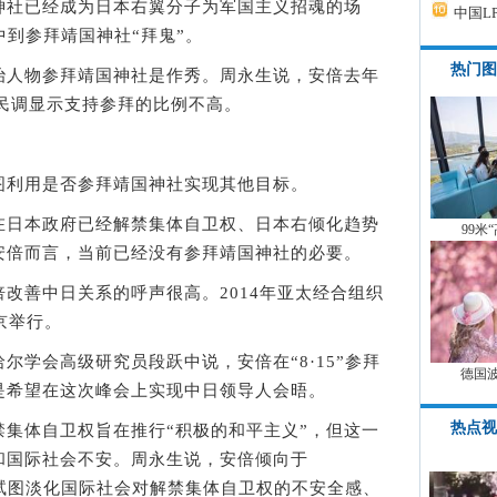
社已经成为日本右翼分子为军国主义招魂的场
中国L
集中到参拜靖国神社“拜鬼”。
热门图
人物参拜靖国神社是作秀。周永生说，安倍去年
有民调显示支持参拜的比例不高。
利用是否参拜靖国神社实现其他目标。
日本政府已经解禁集体自卫权、日本右倾化趋势
99米
安倍而言，当前已经没有参拜靖国神社的必要。
善中日关系的呼声很高。2014年亚太经合组织
京举行。
会高级研究员段跃中说，安倍在“8·15”参拜
德国
是希望在这次峰会上实现中日领导人会晤。
热点视
体自卫权旨在推行“积极的和平主义”，但这一
和国际社会不安。周永生说，安倍倾向于
有着试图淡化国际社会对解禁集体自卫权的不安全感、