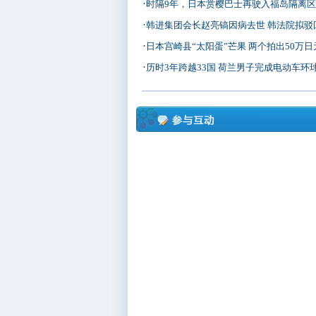
·
时隔9年，日本赏樱巴士再驶入福岛隔离
·
韩进集团会长赵亮镐因病去世 韩法院拟驳
·
日本宫崎县“太阳蛋”芒果 两个拍出50万日
·
历时3年跨越33国 荷兰男子完成电动车环