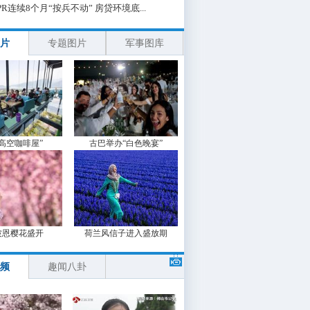
PR连续8个月“按兵不动” 房贷环境底...
片
专题图片
军事图库
“高空咖啡屋”
古巴举办“白色晚宴”
波恩樱花盛开
荷兰风信子进入盛放期
频
趣闻八卦