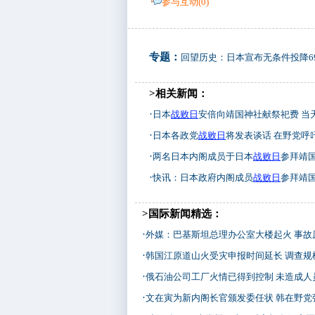
参与互动(
0
)
专题：
回望历史：日本宣布无条件投降6
>相关新闻：
·
日本
战败日
安倍向靖国神社献祭祀费 当
·
日本各政党
战败日
将发表谈话 在野党呼
·
两名日本内阁成员于日本
战败日
参拜靖
·
快讯：日本政府内阁成员
战败日
参拜靖
>国际新闻精选：
·
外媒：巴基斯坦总理办公室大楼起火 事故
·
韩国江原道山火受灾申报时间延长 调查规
·
俄石油公司工厂火情已得到控制 未造成人
·
文在寅为新内阁长官颁发委任状 韩在野党