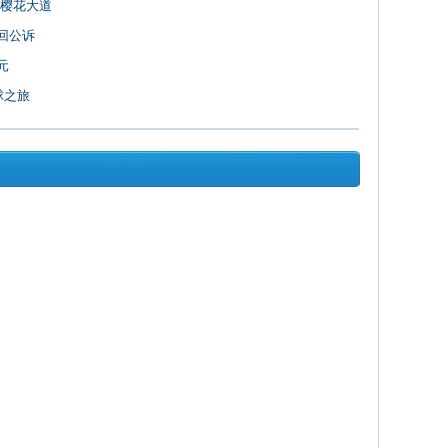
区樱花大道
回公诉
元
球之旅