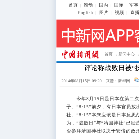
首页
滚动
国内
国际
军事
|
|
|
|
English
图片
视频
直
|
|
|
首页
→
新闻中心
评论称战败日被“
2014年08月15日 09:20 来源：新华网
今年8月15日是日本在第二次
子。“8·15”前夕，有日本官
社。“8·15”本来应该是日本
为，“战败日”与“靖国神社”已经
否参拜靖国神社取决于安倍的政