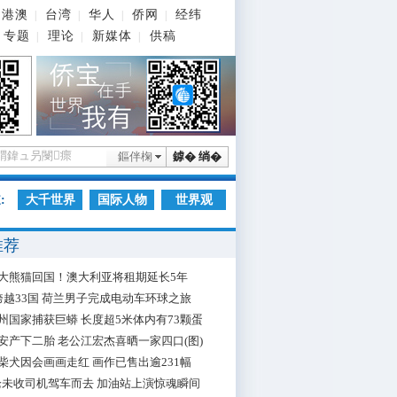
港澳
台湾
华人
侨网
经纬
|
|
|
|
专题
理论
新媒体
供稿
|
|
|
鏂伴椈
鎼� 绱�
:
大千世界
国际人物
世界观
推荐
大熊猫回国！澳大利亚将租期延长5年
跨越33国 荷兰男子完成电动车环球之旅
州国家捕获巨蟒 长度超5米体内有73颗蛋
安产下二胎 老公江宏杰喜晒一家四口(图)
柴犬因会画画走红 画作已售出逾231幅
枪未收司机驾车而去 加油站上演惊魂瞬间