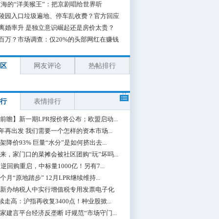
海的“洋美猴王”：把京剧唱给世界听
陵园入口垃圾遍地、停车乱收费？官方回应
离婚率升 是独立意识崛起还是房价太贵？
百万？市场调查：仅20%的头部网红在赚钱
区
网友评论
热帖排行
行
表情排行
前瞻】新一期LPR报价将公布；欧盟启动...
0年再出发 我们需要一个怎样的资本市场...
架降价93% 巨量“水分”是如何挤出去...
来，家门口的菜摊会被社区团购“玩”坏吗...
期逆回购重启，中标量1000亿！另有7...
个月“原地踏步” 12月LPR继续维持...
新办纳税人中实行增值税专用发票电子化
续走高：沪指再收复3400点！种业股掀...
家建言平台经济反垄断 吁规范“市场守门...