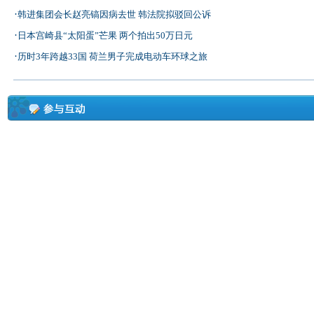
·
韩进集团会长赵亮镐因病去世 韩法院拟驳回公诉
·
日本宫崎县“太阳蛋”芒果 两个拍出50万日元
·
历时3年跨越33国 荷兰男子完成电动车环球之旅