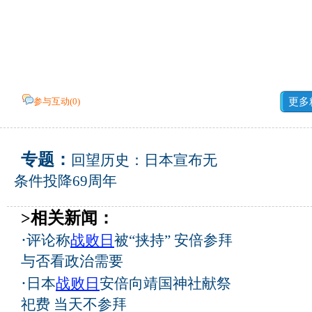
参与互动(
0
)
更多
专题：
回望历史：日本宣布无
条件投降69周年
>相关新闻：
·
评论称
战败日
被“挟持” 安倍参拜
与否看政治需要
·
日本
战败日
安倍向靖国神社献祭
祀费 当天不参拜