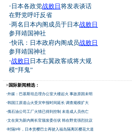
·
日本各政党
战败日
将发表谈话
在野党呼吁反省
·
两名日本内阁成员于日本
战败日
参拜靖国神社
·
快讯：日本政府内阁成员
战败日
参拜靖国神社
·
战败日
日本右翼政客或将大规
模“拜鬼”
>国际新闻精选：
·
外媒：巴基斯坦总理办公室大楼起火 事故原因未明
·
韩国江原道山火受灾申报时间延长 调查规模扩大
·
俄石油公司工厂火情已得到控制 未造成人员伤亡
·
文在寅为新内阁长官颁发委任状 韩在野党强烈抗议
·
时隔9年，日本赏樱巴士再驶入福岛隔离区樱花大道