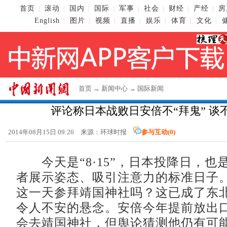
首页
滚动
国内
国际
军事
社会
财经
产经
房
|
|
|
|
|
|
|
|
English
图片
视频
直播
娱乐
体育
文化
|
|
|
|
|
|
|
首页
→
新闻中心
→
国际新闻
评论称日本战败日安倍不“拜鬼” 谈
2014年08月15日 09:26 来源：环球时报
参与互动(
0
)
今天是“8·15”，日本投降日，也
者展示姿态、吸引注意力的标准日子
这一天参拜靖国神社吗？这已成了东
令人不安的悬念。安倍今年提前放出
会去靖国神社，但舆论猜测他仍有可