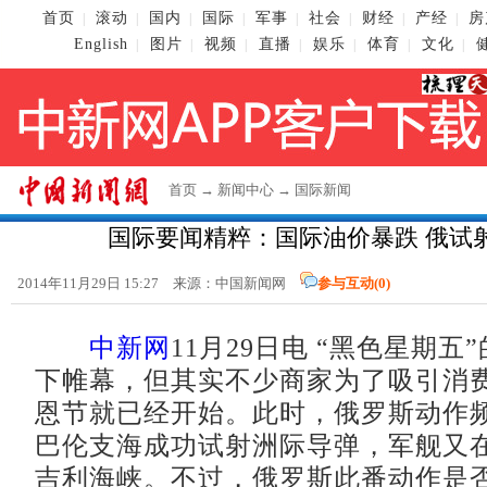
首页
滚动
国内
国际
军事
社会
财经
产经
房
|
|
|
|
|
|
|
|
English
图片
视频
直播
娱乐
体育
文化
|
|
|
|
|
|
|
首页
→
新闻中心
→
国际新闻
国际要闻精粹：国际油价暴跌 俄试
2014年11月29日 15:27 来源：
中国新闻网
参与互动(
0
)
中新网
11月29日电 “黑色星期五
下帷幕，但其实不少商家为了吸引消
恩节就已经开始。此时，俄罗斯动作
巴伦支海成功试射洲际导弹，军舰又
吉利海峡。不过，俄罗斯此番动作是