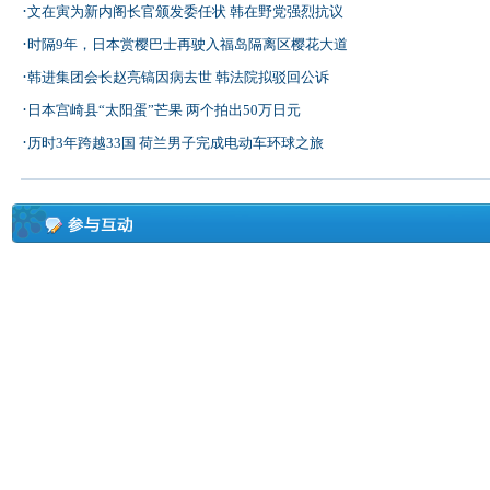
·
文在寅为新内阁长官颁发委任状 韩在野党强烈抗议
·
时隔9年，日本赏樱巴士再驶入福岛隔离区樱花大道
·
韩进集团会长赵亮镐因病去世 韩法院拟驳回公诉
·
日本宫崎县“太阳蛋”芒果 两个拍出50万日元
·
历时3年跨越33国 荷兰男子完成电动车环球之旅