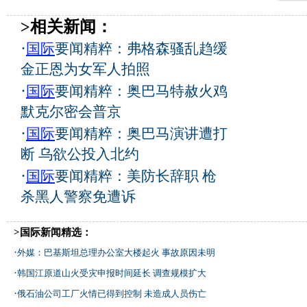
>相关新闻：
·
国际
要闻精粹：弗格森骚乱趋缓
金正恩为女军人拍照
·
国际
要闻精粹：奥巴马特赦火鸡
默克尔密会普京
·
国际
要闻精粹：奥巴马演讲遭打
断 乌欲公投入北约
·
国际
要闻精粹：美防长辞职 枪
杀黑人警察免遭诉
>国际新闻精选：
·
外媒：巴基斯坦总理办公室大楼起火 事故原因未明
·
韩国江原道山火受灾申报时间延长 调查规模扩大
·
俄石油公司工厂火情已得到控制 未造成人员伤亡