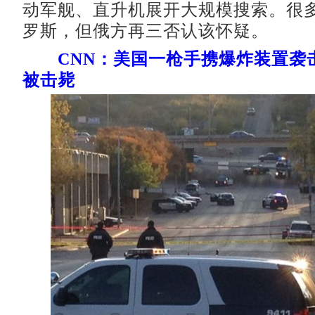
动军舰、直升机展开大规模搜索。很
罗斯，但俄方再三否认该怀疑。
CNN：美国一枪手携爆炸装置袭
被击毙