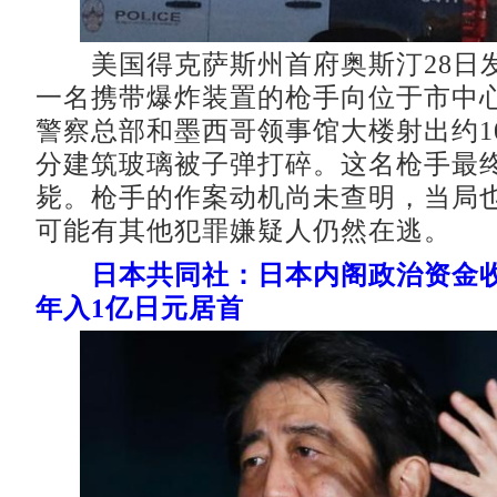
美国得克萨斯州首府奥斯汀28日
一名携带爆炸装置的枪手向位于市中
警察总部和墨西哥领事馆大楼射出约1
分建筑玻璃被子弹打碎。这名枪手最
毙。枪手的作案动机尚未查明，当局
可能有其他犯罪嫌疑人仍然在逃。
日本共同社：日本内阁政治资金收
年入1亿日元居首