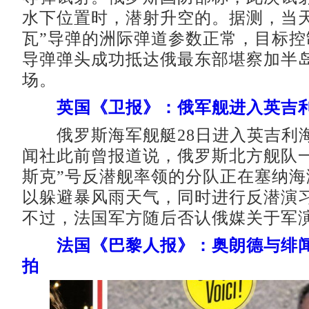
水下位置时，潜射升空的。据测，当天
瓦”导弹的洲际弹道参数正常，目标控
导弹弹头成功抵达俄最东部堪察加半
场。
英国《卫报》：俄军舰进入英吉
俄罗斯海军舰艇28日进入英吉利
闻社此前曾报道说，俄罗斯北方舰队一
斯克”号反潜舰率领的分队正在塞纳海
以躲避暴风雨天气，同时进行反潜演
不过，法国军方随后否认俄媒关于军
法国《巴黎人报》：奥朗德与绯
拍