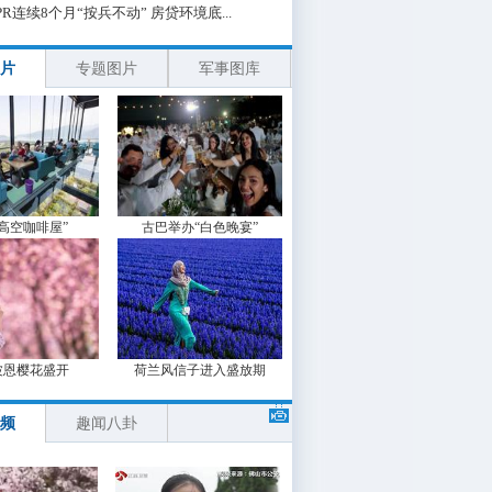
PR连续8个月“按兵不动” 房贷环境底...
片
专题图片
军事图库
“高空咖啡屋”
古巴举办“白色晚宴”
波恩樱花盛开
荷兰风信子进入盛放期
频
趣闻八卦