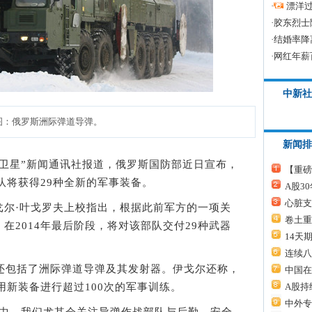
·
漂洋过
·
胶东烈士
·
结婚率降
·
网红年薪
中新社
图：俄罗斯洲际弹道导弹。
新闻排
斯“卫星”新闻通讯社报道，俄罗斯国防部近日宣布，
【重磅
部队将获得29种全新的军事装备。
A股3
心脏支
·叶戈罗夫上校指出，根据此前军方的一项关
卷土重
在2014年最后阶段，将对该部队交付29种武器
14天
连续八
包括了洲际弹道导弹及其发射器。伊戈尔还称，
中国在
用新装备进行超过100次的军事训练。
A股持
中外专
，我们尤其会关注导弹作战部队与后勤、安全