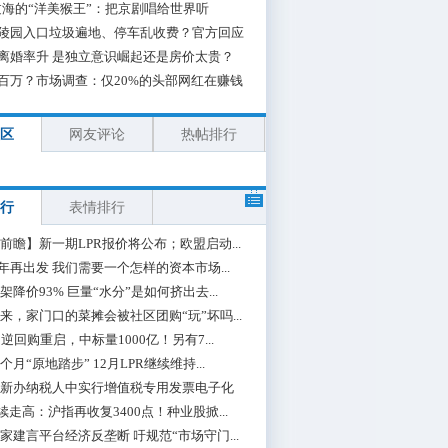
海的“洋美猴王”：把京剧唱给世界听
陵园入口垃圾遍地、停车乱收费？官方回应
离婚率升 是独立意识崛起还是房价太贵？
百万？市场调查：仅20%的头部网红在赚钱
区
网友评论
热帖排行
行
表情排行
前瞻】新一期LPR报价将公布；欧盟启动...
0年再出发 我们需要一个怎样的资本市场...
架降价93% 巨量“水分”是如何挤出去...
来，家门口的菜摊会被社区团购“玩”坏吗...
期逆回购重启，中标量1000亿！另有7...
个月“原地踏步” 12月LPR继续维持...
新办纳税人中实行增值税专用发票电子化
续走高：沪指再收复3400点！种业股掀...
家建言平台经济反垄断 吁规范“市场守门...