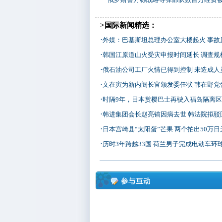
>国际新闻精选：
·
外媒：巴基斯坦总理办公室大楼起火 事故
·
韩国江原道山火受灾申报时间延长 调查规
·
俄石油公司工厂火情已得到控制 未造成人
·
文在寅为新内阁长官颁发委任状 韩在野党
·
时隔9年，日本赏樱巴士再驶入福岛隔离
·
韩进集团会长赵亮镐因病去世 韩法院拟驳
·
日本宫崎县“太阳蛋”芒果 两个拍出50万日
·
历时3年跨越33国 荷兰男子完成电动车环