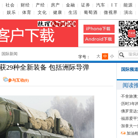
社会
财经
产经
房产
金融
证券
汽车
I T
能源
|
|
|
|
|
|
|
|
|
|
播
娱乐
体育
文化
健康
生活
葡萄酒
微视界
演出
|
|
|
|
|
|
|
|
|
→
国际新闻
大
中
小
字号：
获29种全新装备 包括洲际导弹
国际频道
参与互动(
0
)
阅读
·
不舍旅澳
·
历时3年
·
佛罗里达
·
福原爱平
·
加拿大一
·
加油