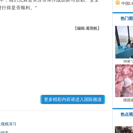
中国L
进行得是否顺利。”
热门图
【编辑:葛雨帆】
99米
更多精彩内容请进入国际频道
德国
热点视
大规模演习
被侵吞