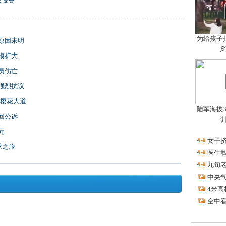
为给孩子拍
原因未明
模扩大
员伤亡
强烈抗议
区樱花大道
陆军海拔3
回公诉
元
·
女子挤
球之旅
·
医生私
·
九旬
·
中央
·
4米高
·
空中看