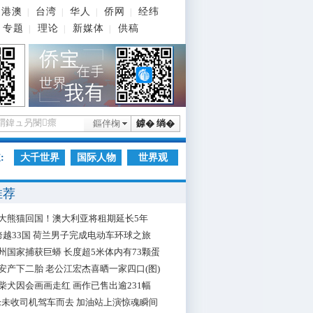
港澳
台湾
华人
侨网
经纬
|
|
|
|
专题
理论
新媒体
供稿
|
|
|
鏂伴椈
鎼� 绱�
:
大千世界
国际人物
世界观
推荐
大熊猫回国！澳大利亚将租期延长5年
跨越33国 荷兰男子完成电动车环球之旅
州国家捕获巨蟒 长度超5米体内有73颗蛋
安产下二胎 老公江宏杰喜晒一家四口(图)
柴犬因会画画走红 画作已售出逾231幅
枪未收司机驾车而去 加油站上演惊魂瞬间