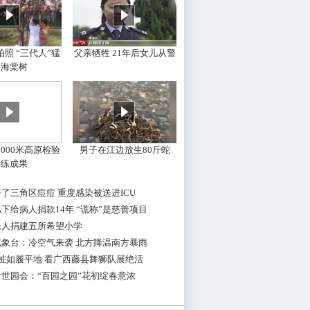
照 “三代人”猛
父亲牺牲 21年后女儿从警
摇海棠树
000米高原检验
男子在江边放生80斤蛇
训练成果
了三角区痘痘 重度感染被送进ICU
下给病人捐款14年 “谎称”是慈善项目
老人捐建五所希望小学
气象台：冷空气来袭 北方降温南方暴雨
桩如履平地 看广西藤县舞狮队展绝活
世园会：“百园之园”花初绽春意浓