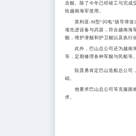
击舰。除了今年已经竣工与完成交接
给越南海军使用。
莫利亚-M型“闪电”级导弹攻击
项先进设备与武器，符合越南海
舰，维护潜舰和护卫舰以及执行
此外，巴山总公司还为越南海
等，定期修理各种军舰与民船等
阮晋勇肯定巴山造船总公司，
础。
他要求巴山总公司等克服困难
求。