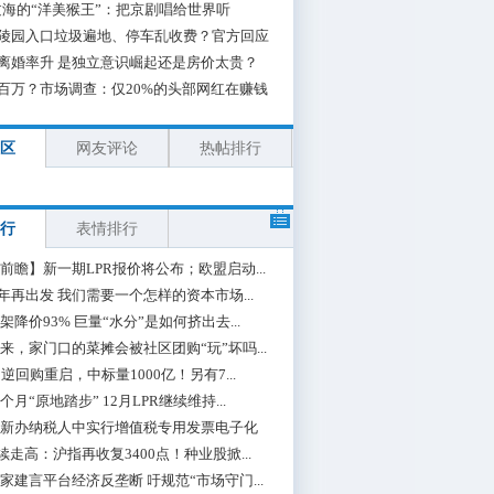
海的“洋美猴王”：把京剧唱给世界听
陵园入口垃圾遍地、停车乱收费？官方回应
离婚率升 是独立意识崛起还是房价太贵？
百万？市场调查：仅20%的头部网红在赚钱
区
网友评论
热帖排行
行
表情排行
前瞻】新一期LPR报价将公布；欧盟启动...
0年再出发 我们需要一个怎样的资本市场...
架降价93% 巨量“水分”是如何挤出去...
来，家门口的菜摊会被社区团购“玩”坏吗...
期逆回购重启，中标量1000亿！另有7...
个月“原地踏步” 12月LPR继续维持...
新办纳税人中实行增值税专用发票电子化
续走高：沪指再收复3400点！种业股掀...
家建言平台经济反垄断 吁规范“市场守门...