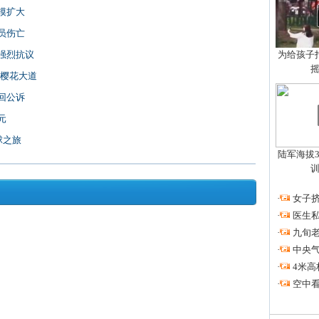
模扩大
员伤亡
强烈抗议
为给孩子拍
区樱花大道
回公诉
元
球之旅
陆军海拔3
·
女子挤
·
医生私
·
九旬
·
中央
·
4米高
·
空中看