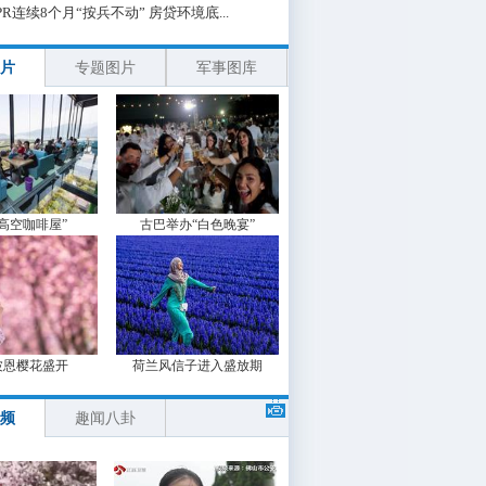
PR连续8个月“按兵不动” 房贷环境底...
片
专题图片
军事图库
“高空咖啡屋”
古巴举办“白色晚宴”
波恩樱花盛开
荷兰风信子进入盛放期
频
趣闻八卦