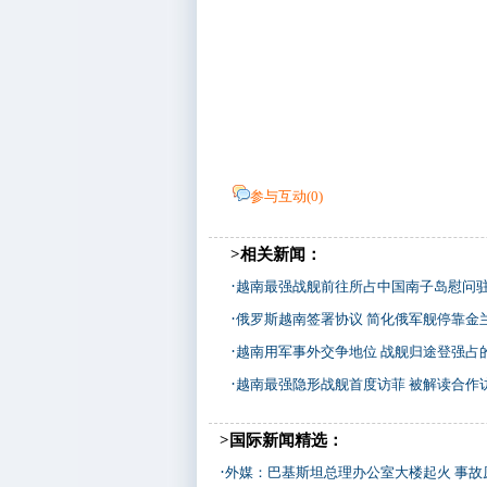
参与互动(
0
)
>相关新闻：
·
越南最强战舰前往所占中国南子岛慰问驻
·
俄罗斯越南签署协议 简化俄军舰停靠金
·
越南用军事外交争地位 战舰归途登强占
·
越南最强隐形战舰首度访菲 被解读合作访
>国际新闻精选：
·
外媒：巴基斯坦总理办公室大楼起火 事故