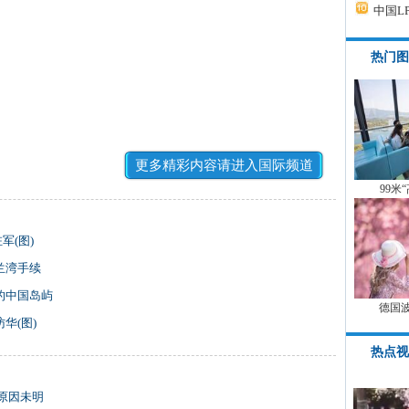
中国L
热门图
更多精彩内容请进入国际频道
99米
军(图)
兰湾手续
的中国岛屿
德国
华(图)
热点视
原因未明