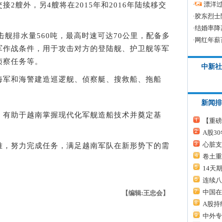
·
漂洋过
2艘外，另4艘将在2015年和2016年陆续移交
·
胶东烈士
·
结婚率降
舰排水量560吨，最高时速可达70公里，配备多
·
网红年薪
军作战条件，用于攻击对方的登陆舰、护卫舰等军
侦察任务等。
中新社
军和海警建造巡逻舰、侦察艇、搜救船、拖船
。
新闻排
有助于越南掌握现代化军舰造船技术并奠定基
【重磅
A股3
心脏支
，努力完成任务，满足越南军队在新形势下的需
卷土重
14天
连续八
中国在
【编辑:王忠会】
A股持
中外专