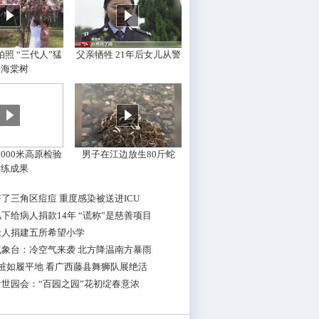
照 “三代人”猛
父亲牺牲 21年后女儿从警
摇海棠树
000米高原检验
男子在江边放生80斤蛇
训练成果
了三角区痘痘 重度感染被送进ICU
下给病人捐款14年 “谎称”是慈善项目
老人捐建五所希望小学
气象台：冷空气来袭 北方降温南方暴雨
桩如履平地 看广西藤县舞狮队展绝活
世园会：“百园之园”花初绽春意浓