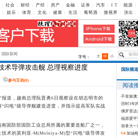
社会
财经
产经
房产
金融
证券
汽车
I T
能源
|
|
|
|
|
|
|
|
|
|
播
娱乐
体育
文化
健康
生活
葡萄酒
微视界
演出
|
|
|
|
|
|
|
|
|
→
国际新闻
大
中
小
字号：
技术导弹攻击舰 总理视察进度
国际频道
参与互动(
0
)
阅读
·
不舍旅澳
央社”报道，越南总理阮晋勇6日视察设在胡志明市的
·
历时3年
“闪电”级导弹舰建造进度，并指示提高军队实战
·
佛罗里达
·
福原爱平
是越南国防部国防工业总局所属的重要造船厂之一，
·
加拿大一
的莫利亚-M(Molniya-M)型“闪电”级导弹攻
·
加油