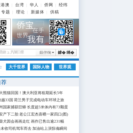
港澳
台湾
华人
侨网
经纬
|
|
|
|
专题
理论
新媒体
供稿
|
|
|
鏂伴椈
鎼� 绱�
:
大千世界
国际人物
世界观
推荐
大熊猫回国！澳大利亚将租期延长5年
跨越33国 荷兰男子完成电动车环球之旅
州国家捕获巨蟒 长度超5米体内有73颗蛋
安产下二胎 老公江宏杰喜晒一家四口(图)
柴犬因会画画走红 画作已售出逾231幅
枪未收司机驾车而去 加油站上演惊魂瞬间