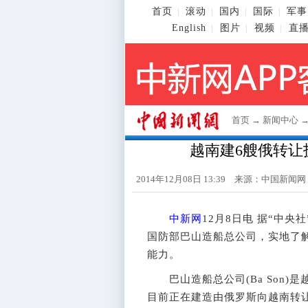
首页
滚动
国内
国际
军事
|
|
|
|
English
图片
视频
直
|
|
|
首页
→
新闻中心
越南建6艘俄转让
2014年12月08日 13:39 来源：
中国新闻网
中新网
12月8日电 据“中
国防部巴山造船总公司，实地了解
能力。
巴山造船总公司(Ba Son)
目前正在建造由俄罗斯向越南转让技术