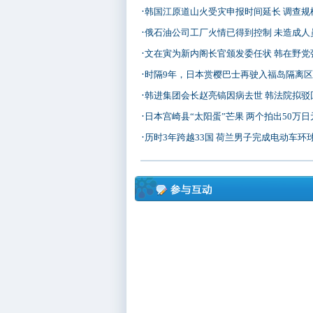
·
韩国江原道山火受灾申报时间延长 调查规
·
俄石油公司工厂火情已得到控制 未造成人
·
文在寅为新内阁长官颁发委任状 韩在野党
·
时隔9年，日本赏樱巴士再驶入福岛隔离
·
韩进集团会长赵亮镐因病去世 韩法院拟驳
·
日本宫崎县“太阳蛋”芒果 两个拍出50万日
·
历时3年跨越33国 荷兰男子完成电动车环