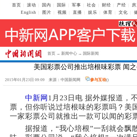
首页
滚动
国内
国际
军事
社会
财经
产经
房
|
|
|
|
|
|
|
|
English
图片
视频
直播
娱乐
体育
文化
|
|
|
|
|
|
|
首页
→
新闻中心
→
国际新闻
美国彩票公司推出培根味彩票 闻
2015年01月23日 09:09 来源：
中国新闻网
参与互动
(
)
中新网
1月23日电 据外媒报道，
票，但你听说过培根味的彩票吗？美
一家彩票公司就推出一款可以闻的彩票
据报道，“我心培根”一刮就会飘