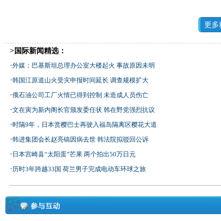
更多
>国际新闻精选：
·
外媒：巴基斯坦总理办公室大楼起火 事故原因未明
·
韩国江原道山火受灾申报时间延长 调查规模扩大
·
俄石油公司工厂火情已得到控制 未造成人员伤亡
·
文在寅为新内阁长官颁发委任状 韩在野党强烈抗议
·
时隔9年，日本赏樱巴士再驶入福岛隔离区樱花大道
·
韩进集团会长赵亮镐因病去世 韩法院拟驳回公诉
·
日本宫崎县“太阳蛋”芒果 两个拍出50万日元
·
历时3年跨越33国 荷兰男子完成电动车环球之旅