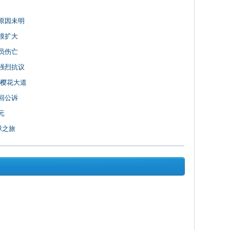
原因未明
模扩大
员伤亡
强烈抗议
区樱花大道
回公诉
元
球之旅