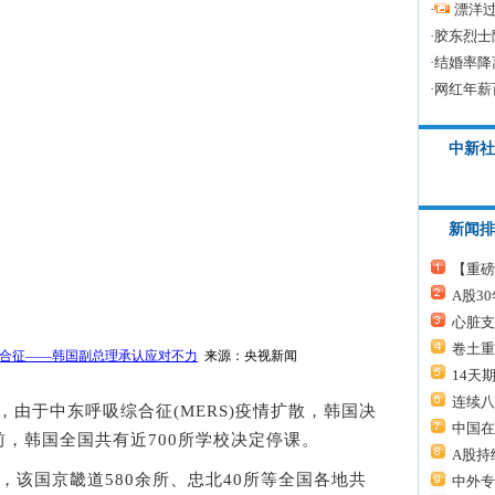
·
漂洋过
·
胶东烈士
·
结婚率降
·
网红年薪
中新社
新闻排
【重磅
A股3
心脏支
卷土重
合征——韩国副总理承认应对不力
来源：央视新闻
14天
连续八
道，由于中东呼吸综合征(MERS)疫情扩散，韩国决
中国在
，韩国全国共有近700所学校决定停课。
A股持
该国京畿道580余所、忠北40所等全国各地共
中外专