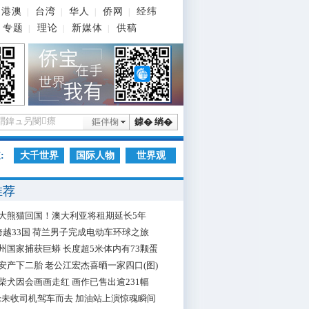
港澳
台湾
华人
侨网
经纬
|
|
|
|
专题
理论
新媒体
供稿
|
|
|
鏂伴椈
鎼� 绱�
:
大千世界
国际人物
世界观
推荐
大熊猫回国！澳大利亚将租期延长5年
跨越33国 荷兰男子完成电动车环球之旅
州国家捕获巨蟒 长度超5米体内有73颗蛋
安产下二胎 老公江宏杰喜晒一家四口(图)
柴犬因会画画走红 画作已售出逾231幅
枪未收司机驾车而去 加油站上演惊魂瞬间