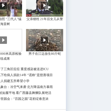
照 “三代人”猛
父亲牺牲 21年后女儿从警
摇海棠树
000米高原检验
男子在江边放生80斤蛇
训练成果
了三角区痘痘 重度感染被送进ICU
下给病人捐款14年 “谎称”是慈善项目
老人捐建五所希望小学
气象台：冷空气来袭 北方降温南方暴雨
桩如履平地 看广西藤县舞狮队展绝活
世园会：“百园之园”花初绽春意浓