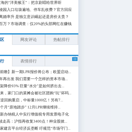
海的“洋美猴王”：把京剧唱给世界听
陵园入口垃圾遍地、停车乱收费？官方回应
离婚率升 是独立意识崛起还是房价太贵？
百万？市场调查：仅20%的头部网红在赚钱
区
网友评论
热帖排行
行
表情排行
前瞻】新一期LPR报价将公布；欧盟启动...
0年再出发 我们需要一个怎样的资本市场...
架降价93% 巨量“水分”是如何挤出去...
来，家门口的菜摊会被社区团购“玩”坏吗...
期逆回购重启，中标量1000亿！另有7...
个月“原地踏步” 12月LPR继续维持...
新办纳税人中实行增值税专用发票电子化
续走高：沪指再收复3400点！种业股掀...
家建言平台经济反垄断 吁规范“市场守门...