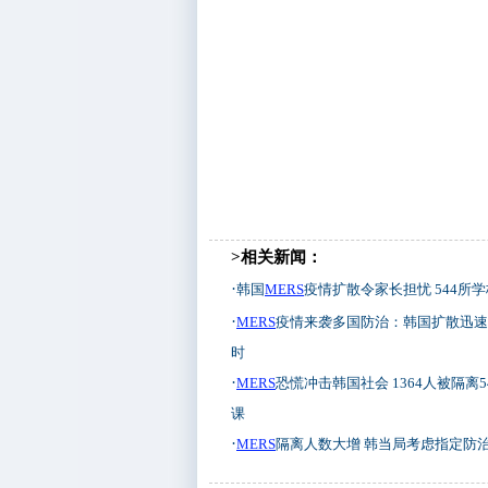
>相关新闻：
·
韩国
MERS
疫情扩散令家长担忧 544所
·
MERS
疫情来袭多国防治：韩国扩散迅速
时
·
MERS
恐慌冲击韩国社会 1364人被隔离5
课
·
MERS
隔离人数大增 韩当局考虑指定防