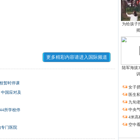
为给孩子拍
更多精彩内容请进入国际频道
陆军海拔3
学校暂时停课
·
女子挤
 中国应对及
·
医生私
·
九旬
·
中央
44所学校停
·
4米高
·
空中看
治专门医院