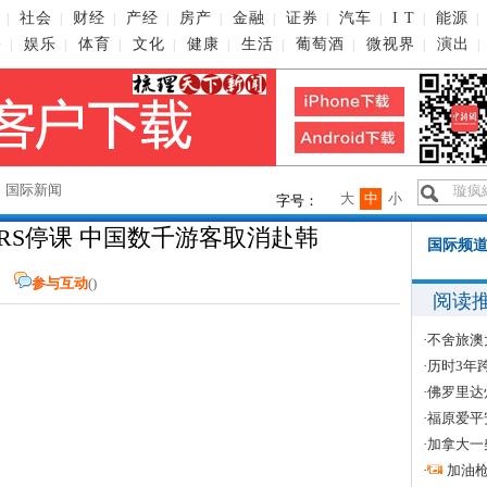
社会
财经
产经
房产
金融
证券
汽车
I T
能源
|
|
|
|
|
|
|
|
|
|
播
娱乐
体育
文化
健康
生活
葡萄酒
微视界
演出
|
|
|
|
|
|
|
|
|
→
国际新闻
大
中
小
字号：
ERS停课 中国数千游客取消赴韩
国际频道
参与互动
(
)
阅读
·
不舍旅澳
·
历时3年
·
佛罗里达
·
福原爱平
·
加拿大一
·
加油