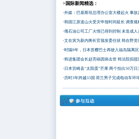
>国际新闻精选：
·
外媒：巴基斯坦总理办公室大楼起火 事故
·
韩国江原道山火受灾申报时间延长 调查规
·
俄石油公司工厂火情已得到控制 未造成人
·
文在寅为新内阁长官颁发委任状 韩在野党
·
时隔9年，日本赏樱巴士再驶入福岛隔离
·
韩进集团会长赵亮镐因病去世 韩法院拟驳
·
日本宫崎县“太阳蛋”芒果 两个拍出50万日
·
历时3年跨越33国 荷兰男子完成电动车环