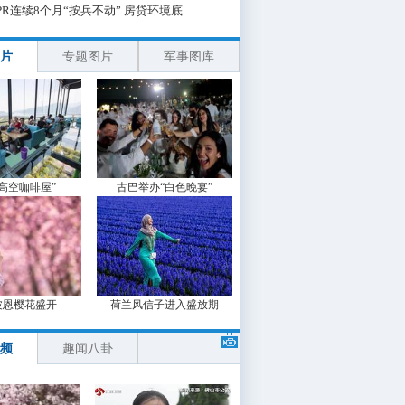
PR连续8个月“按兵不动” 房贷环境底...
片
专题图片
军事图库
“高空咖啡屋”
古巴举办“白色晚宴”
波恩樱花盛开
荷兰风信子进入盛放期
频
趣闻八卦