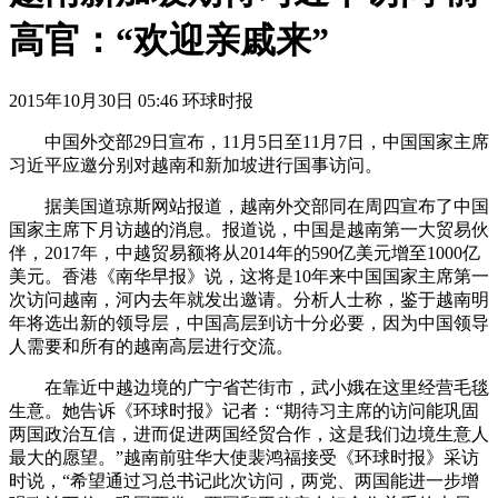
高官：“欢迎亲戚来”
2015年10月30日 05:46 环球时报
中国外交部29日宣布，11月5日至11月7日，中国国家主席
习近平应邀分别对越南和新加坡进行国事访问。
据美国道琼斯网站报道，越南外交部同在周四宣布了中国
国家主席下月访越的消息。报道说，中国是越南第一大贸易伙
伴，2017年，中越贸易额将从2014年的590亿美元增至1000亿
美元。香港《南华早报》说，这将是10年来中国国家主席第一
次访问越南，河内去年就发出邀请。分析人士称，鉴于越南明
年将选出新的领导层，中国高层到访十分必要，因为中国领导
人需要和所有的越南高层进行交流。
在靠近中越边境的广宁省芒街市，武小娥在这里经营毛毯
生意。她告诉《环球时报》记者：“期待习主席的访问能巩固
两国政治互信，进而促进两国经贸合作，这是我们边境生意人
最大的愿望。”越南前驻华大使裴鸿福接受《环球时报》采访
时说，“希望通过习总书记此次访问，两党、两国能进一步增