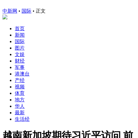
中新网
•
国际
• 正文
首页
新闻
国际
图片
文娱
财经
军事
港澳台
产经
视频
体育
地方
华人
最新
生活经
越南新加坡期待习近平访问 前