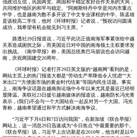
强政治互信，巩固两党、两国和平稳定友好合作关系的大局，
共同维护地区的和平与稳定。”阿姆斯特丹中学是河内市重点
中学，也是越南为数不多开设了中文专业课程的中学。陈孟雄
是该校高二学生，他对《环球时报》记者说，“预祝访问圆满
成功，我希望有机会能见到习主席。”
路透社29日报道说，习近平此访正值南海军事紧张给中越
关系造成困扰之际，而美国近日对中国的南海领土主权要求发
出挑战。《南华早报》称，美国总统奥巴马据说也会访问越
南，庆祝两国建交20周年。
《环球时报》记者打开29日英文版的“越南网”看到的是，
网站主页上的热门报道大都是“劳动生产率降低令人忧虑”“大
米出口”“方便面市场的黄金时代结束”等国内民生话题。事实
上，南海争议话题在越南舆论场中今年以来尤其是最近已经明
显降温。美联社23日援引越南媒体的报道说，越南防长冯光青
表示，(我们)不会与一个大国站在一起反对另一个大国。冯光
青称，越南希望通过和平方式解决南海争议。
“习近平下月6日和7日访问我国”，在新加坡《联合早报》
网站上，这一消息29日迅速成为“今日焦点”中最重要的那个。
《联合早报》说，习近平上次访新是在2010年，他当时是以中