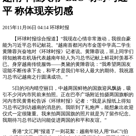
平 称体现亲切感
2015年11月06日 04:14 环球时报
【环球时报综合报道】“我现在心情非常激动，我很自豪
能为习近平总书记献花。”越南首都河内市金莲中学高二学生
黄陲蓉兴奋地对《环球时报》记者说。黄陲蓉说，班上同学们
得知她将在机场代表越南年轻人为习总书记献上鲜花时羡慕不
已。身穿越南传统服饰——奥黛的黄陲蓉说：“我希望两国友
谊能不断传承下去，和平才是我们年轻人最大的期待。我祝愿
习总书记越南之行圆满成功。”
5日的河内晴空丽日，中越两国鲜艳的国旗迎风飘扬，吸
引不少河内市民前来拍照。正在巴亭广场附近拍摄两国旗帜的
河内市民黄青松告诉《环球时报》记者：“我是从报纸上得知
习总书记到访越南的消息的。我听到了礼炮声，能想象出欢迎
仪式一定很隆重。我来拍两国国旗的照片就是为了留作纪念。
我期待习总书记访问能促进两国的和平和友谊。”
香港“文汇网”报道了一则花絮：越南年轻人用“BaC”(伯