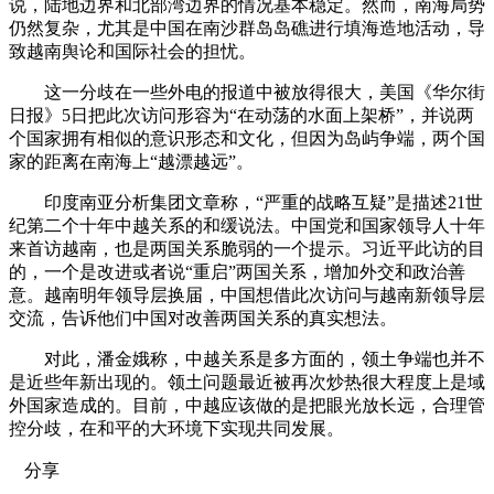
说，陆地边界和北部湾边界的情况基本稳定。然而，南海局势
仍然复杂，尤其是中国在南沙群岛岛礁进行填海造地活动，导
致越南舆论和国际社会的担忧。
这一分歧在一些外电的报道中被放得很大，美国《华尔街
日报》5日把此次访问形容为“在动荡的水面上架桥”，并说两
个国家拥有相似的意识形态和文化，但因为岛屿争端，两个国
家的距离在南海上“越漂越远”。
印度南亚分析集团文章称，“严重的战略互疑”是描述21世
纪第二个十年中越关系的和缓说法。中国党和国家领导人十年
来首访越南，也是两国关系脆弱的一个提示。习近平此访的目
的，一个是改进或者说“重启”两国关系，增加外交和政治善
意。越南明年领导层换届，中国想借此次访问与越南新领导层
交流，告诉他们中国对改善两国关系的真实想法。
对此，潘金娥称，中越关系是多方面的，领土争端也并不
是近些年新出现的。领土问题最近被再次炒热很大程度上是域
外国家造成的。目前，中越应该做的是把眼光放长远，合理管
控分歧，在和平的大环境下实现共同发展。
分享