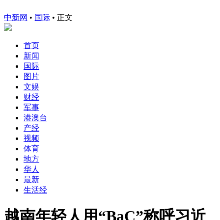
中新网
•
国际
• 正文
首页
新闻
国际
图片
文娱
财经
军事
港澳台
产经
视频
体育
地方
华人
最新
生活经
越南年轻人用“BaC”称呼习近