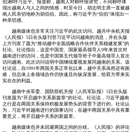
伯)称呼习近平。报道称，越南人对称呼很讲究，不同称呼体
现出越南人与人之间的情感，时至今日，胡志明主席一直被越
南人民亲切地称为胡伯伯。因此，称习近平为“伯伯”体现出一
种亲切感。
越南媒体也非常关注习近平的此次访问。越共中央机关报
《人民报》5日在头版刊登习近平访问越南的消息，并在头版
上方刊发了题为“推动越中全面战略合作伙伴关系稳健发展”的
社论。社论指出，这是中国党、国家最高领导人9年来首次对
越南进行的访问，也是中国第五代领导班子中最高领导人首次
访问越南。此次访问说明中国继续重视发展同越南的关系。该
社论说，自1991年两国关系正常化以来，越中关系虽然还有困
难，但总体上各领域合作仍快速且向纵深发展，给双方带来实
实在在的利益。
越南中央军委、国防部机关报《人民军队报》5日在头版
刊发题为“开启越中关系新篇章”的社论。社论说，习近平越南
之行是在两国关系保持积极发展势头的背景下进行的。社论认
为，习近平对越南进行的国事访问，在越中两国关系中具有重
要意义，将开启越中关系的新篇章。
越南媒体也并未回避两国之间的分歧。《人民报》的评论