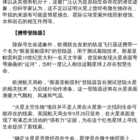
体以及其他有机分子，这被广泛认为是原始生命存在的潜在迹
象，但科学家认为，这不足以证明火星上曾经有微生物存在，
甲烷的来源有可能是彗星撞击、星际尘埃受紫外线照射侵蚀、
水和岩石的相互作用等。
【携带登陆器】
除探寻生命迹象外，欧俄联合发射的轨道飞行器还携带一
个名为“斯基亚帕雷利”的登陆器，用于测试着陆技术。斯基亚
帕雷利是19世纪意大利一名天文学家，曾宣称发现火星表面弯
弯曲曲的“运河”，当时一度让人相信这颗星球上存在智慧生
命。
欧洲航天局称，“斯基亚帕雷利”登陆器旨在测试登陆火星
的相关技术，为后续行动作准备。这一登陆器还将在火星表面
测量大气颗粒、风速和气温。
“火星太空生物”项目并不是人类在火星第一次找到生命可
能存在的线索。美国航天局去年9月28日宣布，在火星表面发
现了有液态水活动的“强有力”证据，为在这个红色星球上寻找
生命提供了新线索。
“确定火星是否曾经存在生命，即便是在微生物层面上，