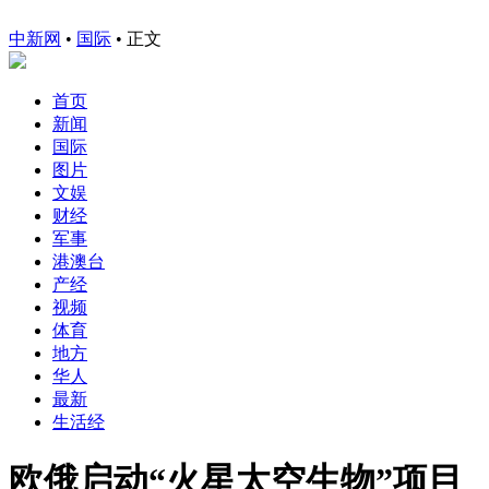
中新网
•
国际
• 正文
首页
新闻
国际
图片
文娱
财经
军事
港澳台
产经
视频
体育
地方
华人
最新
生活经
欧俄启动“火星太空生物”项目