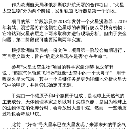
作为欧洲航天局和俄罗斯联邦航天署的合作项目，“火星
太空生物”分为两个阶段，发射轨道飞行器是第一个阶段。
项目的第二阶段涉及在2018年发射一个火星漫游器，2019
年着陆。漫游器将在这颗红色星球的表面行驶以寻找有机物：
它将钻到火星表层之下两米取样并进行现场分析。但由于资金
问题，第二阶段很可能要延期两年实施。
根据欧洲航天局的一份文件，项目第一阶段会如期进行，
而且意义重大，旨在“确定火星现在是否‘存在生命’”。
参与“火星太空生物”项目的科学家豪尔赫·瓦戈解释
说，“追踪气体轨道飞行器”就像“太空中的一个大鼻子”，用于
嗅探火星大气层。其中一个关键任务是更为详细地分析火星大
气中的甲烷，并且尝试确定其来源。
甲烷由一个碳原子和4个氢原子组成，是地球上天然气的
主要成分。天体物理学家之所以对甲烷感兴趣，是因为地球上
的生物体在消化养分时，会释放出大量甲烷。然而，一些地质
过程也会释放甲烷。
此前，“好奇”号火星车已在火星发现了来源未知的甲烷气