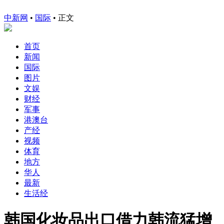
中新网
•
国际
• 正文
首页
新闻
国际
图片
文娱
财经
军事
港澳台
产经
视频
体育
地方
华人
最新
生活经
韩国化妆品出口借力韩流猛增