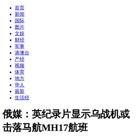
首页
新闻
国际
图片
文娱
财经
军事
港澳台
产经
视频
体育
地方
华人
最新
生活经
俄媒：英纪录片显示乌战机或
击落马航MH17航班