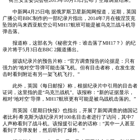
荷兰安全委员会在2015年10月13日公布了空难调查结果。
中新网4月25日电 据俄罗斯卫星新闻网报道，近期，英国
广播公司BBC制作的一部纪录片指出，2014年7月在顿涅茨克
坠毁的马来西亚航空公司MH17航班可能是被乌克兰战斗机导
弹击落。
报道称，这部名为《秘密文件：谁击落了MH17？》的纪
录片将于5月3日在BBC 2频道播出。
据该纪录片的预告片称：“官方调查报告的论据是：只有
强力的‘地对空'导弹可能击落飞机。但有目击者称，在发生攻
击时看到附近有另一架飞机飞行。”
此外，英国《每日邮报》称，根据纪录片中引用的目击者
证词，这里指的是“乌克兰战机”。该报称：“新的证据显示，
相对‘地对空’导弹，MH17航班更有可能是被乌战机击落的。”
而英国《星期日快报》也指出，开展了新闻调查的德国记
者比利∙希克斯为该纪录片对100名目击者进行了访问，其中7
人声称看到了战斗机。该报援引记者的话称：“其中一人甚至
看到了导弹发射，然后听到了爆炸。”